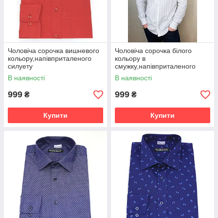
Чоловіча сорочка вишневого
Чоловіча сорочка білого
кольору,напівприталеного
кольору в
силуету
смужку,напівприталеного
силуету
В наявності
В наявності
999
999
₴
₴
Купити
Купити