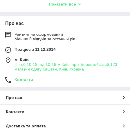
Показати все
-купить в интернет магазині чоловічу
сорочку
-
модні чоловічі сорочки 2021
Про нас
-
сорочки чоловічі класичні
Рейтинг не сформований
-
купити чоловічу сорочку в клітинку
Менше 5 відгуків за останній рік
-купити брендову чоловічу сорочку
Працює з 11.12.2014
-купити чоловічу сорочку
- купити чоловічу приталену сорочку
м. Київ
Пн-сб 10-19, нд 10-16 м.Київ, пр-т Берестейський,123
однотонну
магазин одягу Каштан, Київ, Україна
- купити чоловічу приталену сорочку в
смужку
Контакти
- купити білу чоловічу приталену сорочку
- купити темну чоловічу приталену сорочку
Про нас
- купити ошатну чоловічу приталену сорочку
- купити чоловічу приталену сорочку ХБ
Контакти
- купити чоловічу приталену сорочку
великого розміру
Доставка та оплата