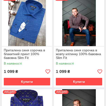
Зріст 170-176,182-188,194-200.
Склад тканини в наших сорочках може бути:
60% бавовна./40% пе.; 80% хб./20% пе.;100%
хб.
Приталена синя сорочка в
Приталена синя сорочка в
блакитний принт 100%
жовту клітинку 100% бавовна
бавовна Slim Fit
Slim Fit
В наявності
В наявності
1 099
1 099
₴
₴
Купити
Купити
АКЦИЯ
АКЦИЯ