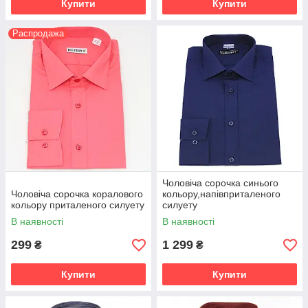
Купити
Купити
Распродажа
Чоловіча сорочка синього
Чоловіча сорочка коралового
кольору,напівприталеного
кольору приталеного силуету
силуету
В наявності
В наявності
299
1 299
₴
₴
Купити
Купити