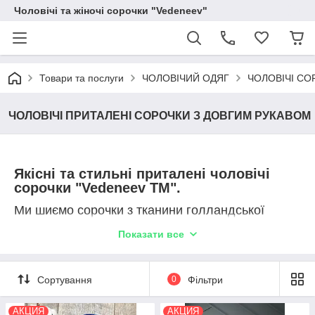
Чоловічі та жіночі сорочки "Vedeneev"
Товари та послуги
ЧОЛОВІЧИЙ ОДЯГ
ЧОЛОВІЧІ СО
ЧОЛОВІЧІ ПРИТАЛЕНІ СОРОЧКИ З ДОВГИМ РУКАВОМ
Якісні та стильні приталені чоловічі
сорочки "Vedeneev TM".
Ми шиємо сорочки з тканини голландської
кампанії Tootal - одного з кращих світових
Показати все
виробників. У наших колекціях представлені
приталені чоловічі сорочки найширшого
розмірного ряду, у т. ч. сорочки для високих
чоловіків, сорочки великих розмірів.
Сортування
0
Фільтри
Розмірна сітка 38-52 см по вороту.
АКЦИЯ
АКЦИЯ