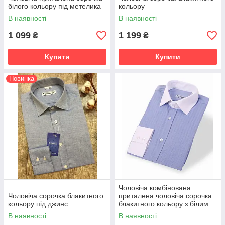
білого кольору під метелика
кольору
В наявності
В наявності
1 099
1 199
₴
₴
Купити
Купити
Новинка
Чоловіча комбінована
Чоловіча сорочка блакитного
приталена чоловіча сорочка
кольору під джинс
блакитного кольору з білим
коміром і манжетами
В наявності
В наявності