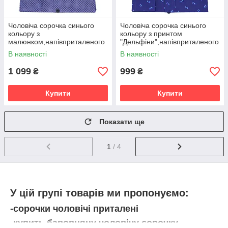
Чоловіча сорочка синього
Чоловіча сорочка синього
кольору з
кольору з принтом
малюнком,напівприталеного
"Дельфіни",напівприталеного
силуету
силуету
В наявності
В наявності
1 099
999
₴
₴
Купити
Купити
Показати ще
1
/ 4
У цій групі товарів ми пропонуємо:
-сорочки чоловічі приталені
-купить бавовняну чоловічу сорочку