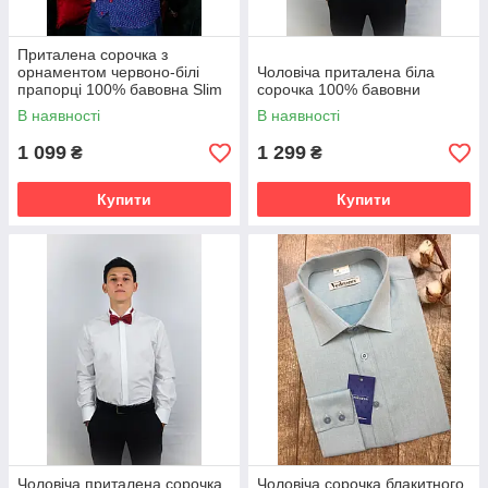
Приталена сорочка з
орнаментом червоно-білі
Чоловіча приталена біла
прапорці 100% бавовна Slim
сорочка 100% бавовни
Fit
В наявності
В наявності
1 099
1 299
₴
₴
Купити
Купити
Чоловіча приталена сорочка
Чоловіча сорочка блакитного