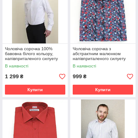
Чоловіча сорочка 100%
Чоловіча сорочка з
бавовна білого кольору,
абстрактним малюнком
напівприталеного силуету
напівприталеного силуету
В наявності
В наявності
1 299
999
₴
₴
Купити
Купити