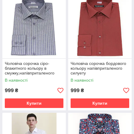
Чоловіча сорочка сіро-
Чоловіча сорочка бордового
блакитного кольору в
кольору напівприталеного
смужку,напівприталеного
силуету
силуету
В наявності
В наявності
999
999
₴
₴
Купити
Купити