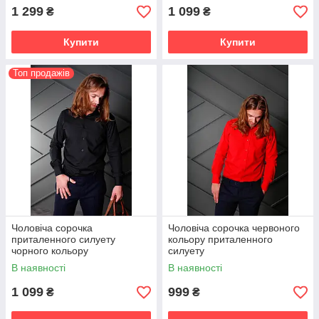
1 299
1 099
₴
₴
Купити
Купити
Топ продажів
Чоловіча сорочка
Чоловіча сорочка червоного
приталенного силуету
кольору приталенного
чорного кольору
силуету
В наявності
В наявності
1 099
999
₴
₴