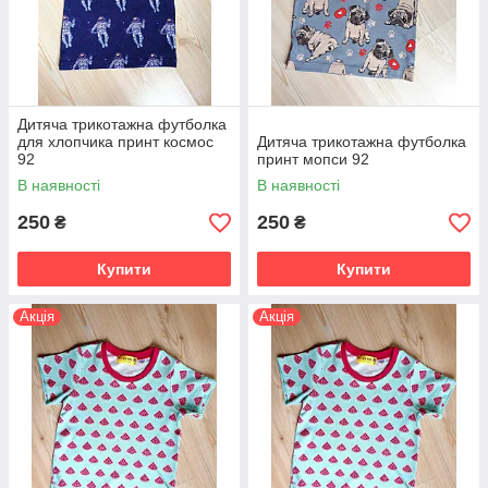
Дитяча трикотажна футболка
для хлопчика принт космос
Дитяча трикотажна футболка
92
принт мопси 92
В наявності
В наявності
250
250
₴
₴
Купити
Купити
Акція
Акція