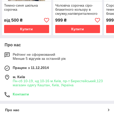
Темно-синя шкільна
Чоловіча сорочка сіро-
Соро
сорочка
блакитного кольору в
темн
смужку,напівприталеного
блак
силуету
500
999
999
від
₴
₴
Купити
Купити
Про нас
Рейтинг не сформований
Менше 5 відгуків за останній рік
Працює з 11.12.2014
м. Київ
Пн-сб 10-19, нд 10-16 м.Київ, пр-т Берестейський,123
магазин одягу Каштан, Київ, Україна
Контакти
Про нас