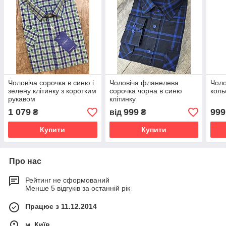
Чоловіча сорочка в синю і
Чоловіча фланелева
Чоло
зелену клітинку з коротким
сорочка чорна в синю
коль
рукавом
клітинку
1 079
999
999
₴
від
₴
Купити
Купити
Про нас
Рейтинг не сформований
Менше 5 відгуків за останній рік
Працює з 11.12.2014
м. Київ