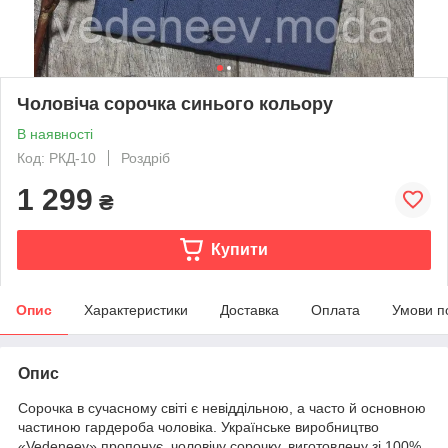
Чоловіча сорочка синього кольору
В наявності
Код: РКД-10
Роздріб
1 299
₴
Купити
Опис
Характеристики
Доставка
Оплата
Умови п
Опис
Сорочка в сучасному світі є невіддільною, а часто й основною
частиною гардероба чоловіка. Українське виробництво
«Vedeneev» пропонує чоловічу сорочку, виготовлену зі 100%