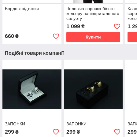
Бордові підтяжки
Чоловіча сорочка білого
Клас
кольору напівприталеного
соро
силуету
коль
1 099
1 2
₴
660
₴
Купити
Подібні товари компанії
ЗАПОНКИ
ЗАПОНКИ
ЗАП
299
299
299
₴
₴