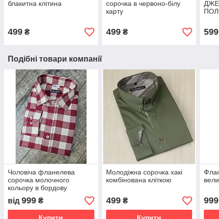
блакитна клітина
сорочка в червоно-білу
ДЖЕ
карту
ПОЛ
499
499
599
₴
₴
Подібні товари компанії
Чоловіча фланелева
Молодіжна сорочка хакі
Флан
сорочка молочного
комбінована кліткою
вели
кольору в бордову
клітинку
999
499
999
від
₴
₴
Купити
Купити