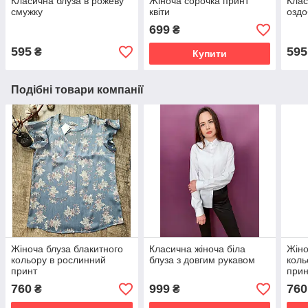
Класична блуза в рожеву
Жіноча сорочка принт
Клас
смужку
квіти
оздо
699
₴
595
595
₴
Купити
Подібні товари компанії
Жіноча блуза блакитного
Класична жіноча біла
Жіно
кольору в рослинний
блуза з довгим рукавом
коль
принт
прин
760
999
760
₴
₴