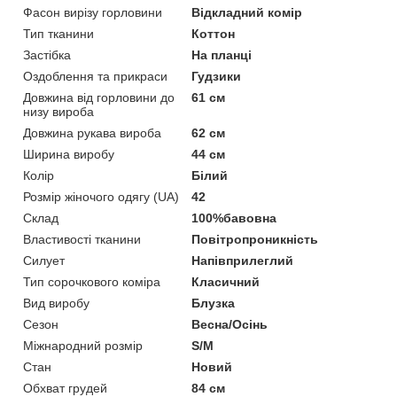
Фасон вирізу горловини
Відкладний комір
Тип тканини
Коттон
Застібка
На планці
Оздоблення та прикраси
Гудзики
Довжина від горловини до
61 см
низу вироба
Довжина рукава вироба
62 см
Ширина виробу
44 см
Колір
Білий
Розмір жіночого одягу (UA)
42
Склад
100%бавовна
Властивості тканини
Повітропроникність
Силует
Напівприлеглий
Тип сорочкового коміра
Класичний
Вид виробу
Блузка
Сезон
Весна/Осінь
Міжнародний розмір
S/M
Стан
Новий
Обхват грудей
84 см