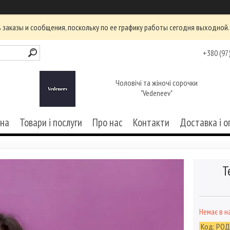
заказы и сообщения, поскольку по ее графику работы сегодня выходной.
+380 (97
Чоловічі та жіночі сорочки
"Vedeneev"
вна
Товари і послуги
Про нас
Контакти
Доставка і о
Т
Немає в н
Код:
РОД