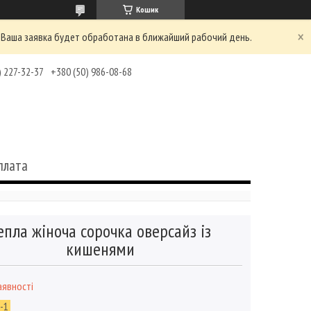
Кошик
 Ваша заявка будет обработана в ближайший рабочий день.
) 227-32-37
+380 (50) 986-08-68
плата
епла жіноча сорочка оверсайз із
кишенями
аявності
-1