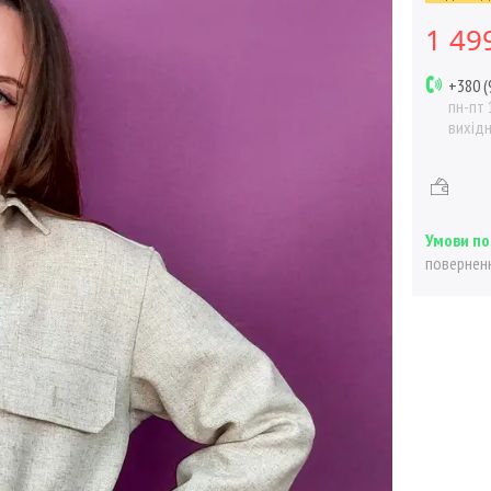
1 49
+380 (
пн-пт 
вихід
поверненн