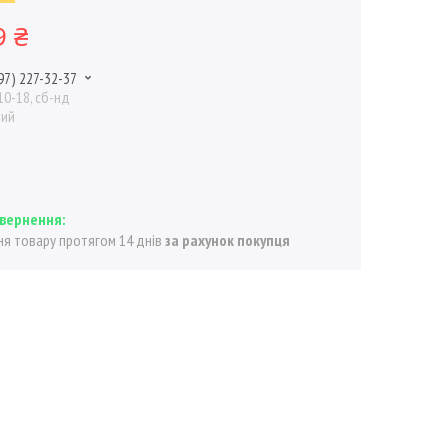
9 ₴
97) 227-32-37
10-18, сб-нд
ний
я товару протягом 14 днів
за рахунок покупця