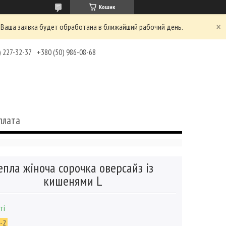
Кошик
 Ваша заявка будет обработана в ближайший рабочий день.
) 227-32-37
+380 (50) 986-08-68
плата
епла жіноча сорочка оверсайз із
кишенями L
ті
-2