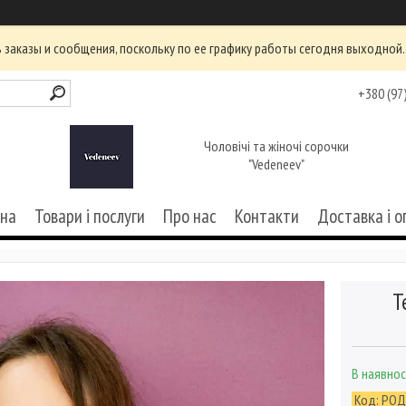
заказы и сообщения, поскольку по ее графику работы сегодня выходной.
+380 (97
Чоловічі та жіночі сорочки
"Vedeneev"
вна
Товари і послуги
Про нас
Контакти
Доставка і о
Т
В наявнос
Код:
РОД