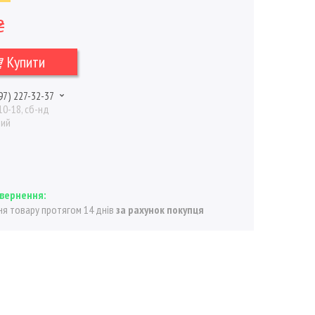
₴
Купити
97) 227-32-37
10-18, сб-нд
ний
я товару протягом 14 днів
за рахунок покупця