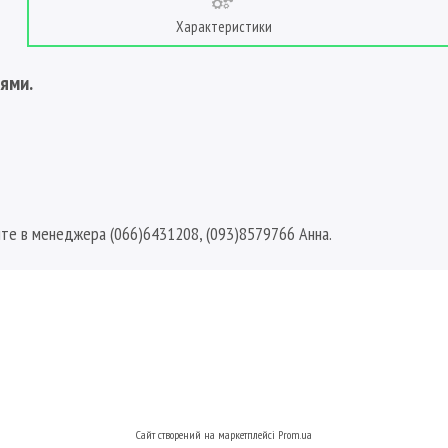
Характеристики
ями.
йте в менеджера (066)6431208, (093)8579766 Анна.
Сайт створений на маркетплейсі
Prom.ua