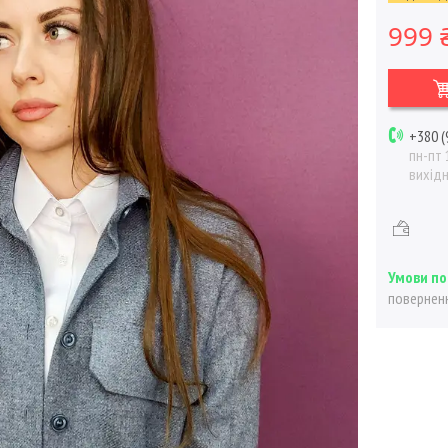
999 
+380 (
пн-пт 
вихід
поверненн