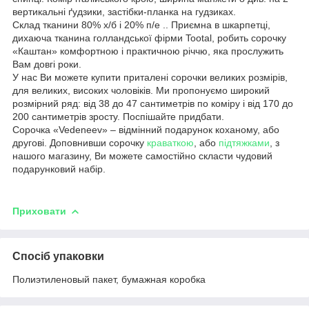
вертикальні ґудзики, застібки-планка на гудзиках.
Склад тканини 80% х/б і 20% п/е .. Приємна в шкарпетці,
дихаюча тканина голландської фірми Tootal, робить сорочку
«Каштан» комфортною і практичною річчю, яка прослужить
Вам довгі роки.
У нас Ви можете купити приталені сорочки великих розмірів,
для великих, високих чоловіків. Ми пропонуємо широкий
розмірний ряд: від 38 до 47 сантиметрів по коміру і від 170 до
200 сантиметрів зросту. Поспішайте придбати.
Сорочка «Vedeneev» – відмінний подарунок коханому, або
другові. Доповнивши сорочку
краваткою
, або
підтяжками
, з
нашого магазину, Ви можете самостійно скласти чудовий
подарунковий набір.
Приховати
Спосіб упаковки
Полиэтиленовый пакет, бумажная коробка