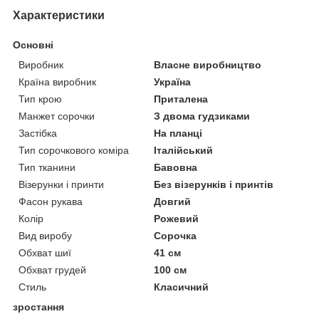
Характеристики
Основні
Виробник
Власне виробництво
Країна виробник
Україна
Тип крою
Приталена
Манжет сорочки
З двома гудзиками
Застібка
На планці
Тип сорочкового коміра
Італійський
Тип тканини
Бавовна
Візерунки і принти
Без візерунків і принтів
Фасон рукава
Довгий
Колір
Рожевий
Вид виробу
Сорочка
Обхват шиї
41 см
Обхват грудей
100 см
Стиль
Класичний
зростання