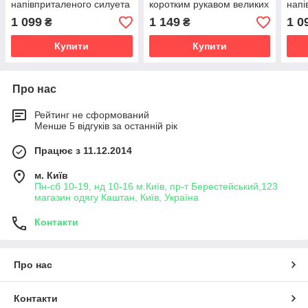
напівприталеного силуета
коротким рукавом великих
напі
розмірів
1 099
1 149
1 0
₴
₴
Купити
Купити
Про нас
Рейтинг не сформований
Менше 5 відгуків за останній рік
Працює з 11.12.2014
м. Київ
Пн-сб 10-19, нд 10-16 м.Київ, пр-т Берестейський,123
магазин одягу Каштан, Київ, Україна
Контакти
Про нас
Контакти