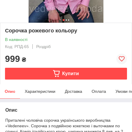
Сорочка рожевого кольору
В наявності
Код: РПД-65
Роздріб
999
₴
Купити
Опис
Характеристики
Доставка
Оплата
Умови п
Опис
Приталені чоловіча сорочка українського виробництва
«Vedeneev». Сорочка з подвійною кокеткою і выточками по
спинці. Комір італійського крою, ширина манжети 8 див. на 2