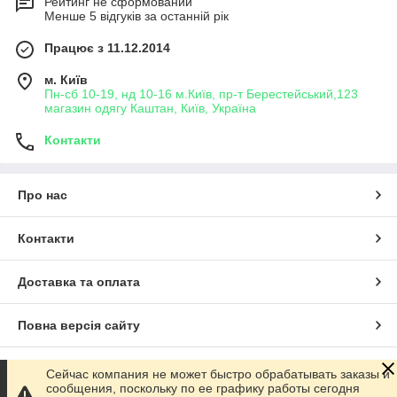
Рейтинг не сформований
Менше 5 відгуків за останній рік
Працює з 11.12.2014
м. Київ
Пн-сб 10-19, нд 10-16 м.Київ, пр-т Берестейський,123
магазин одягу Каштан, Київ, Україна
Контакти
Про нас
Контакти
Доставка та оплата
Повна версія сайту
Сайт створено на маркетплейсі
Prom.ua
Сейчас компания не может быстро обрабатывать заказы и
сообщения, поскольку по ее графику работы сегодня