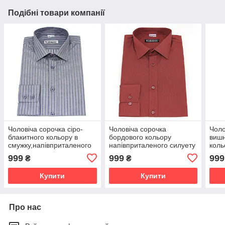
Подібні товари компанії
Чоловіча сорочка сіро-
Чоловіча сорочка
Чоло
блакитного кольору в
бордового кольору
виш
смужку,напівприталеного
напівприталеного силуету
коль
силуету
силу
999
999
999
₴
₴
Купити
Купити
Про нас