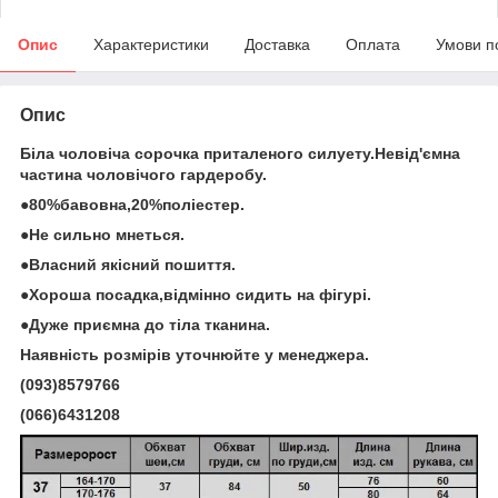
Опис
Характеристики
Доставка
Оплата
Умови п
Опис
Біла чоловіча сорочка приталеного силуету.Невід'ємна
частина чоловічого гардеробу.
●80%бавовна,20%поліестер.
●Не сильно мнеться.
●Власний якісний пошиття.
●Хороша посадка,відмінно сидить на фігурі.
●Дуже приємна до тіла тканина.
Наявність розмірів уточнюйте у менеджера.
(093)8579766
(066)6431208