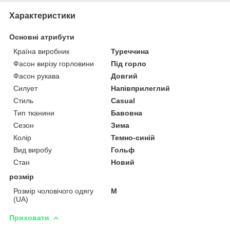
Характеристики
Основні атрибути
Країна виробник
Туреччина
Фасон вирізу горловини
Під горло
Фасон рукава
Довгий
Силует
Напівприлеглий
Стиль
Casual
Тип тканини
Бавовна
Сезон
Зима
Колір
Темно-синій
Вид виробу
Гольф
Стан
Новий
розмір
Розмір чоловічого одягу
M
(UA)
Приховати