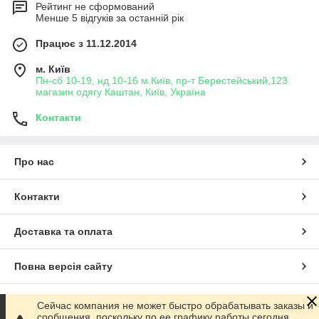
Рейтинг не сформований
Менше 5 відгуків за останній рік
Працює з 11.12.2014
м. Київ
Пн-сб 10-19, нд 10-16 м.Київ, пр-т Берестейський,123
магазин одягу Каштан, Київ, Україна
Контакти
Про нас
Контакти
Доставка та оплата
Повна версія сайту
Сайт створено на маркетплейсі
Prom.ua
Сейчас компания не может быстро обрабатывать заказы и
сообщения, поскольку по ее графику работы сегодня