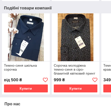
Подібні товари компанії
Темно-синя шкільна
Сорочка молодіжна
Темн
сорочка
темно-синя в сіро-
крав
блакитній квітковий принт
500
999
349
від
₴
₴
Купити
Купити
Про нас