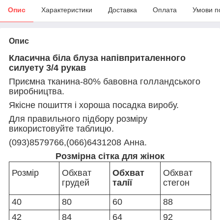
Опис
Характеристики
Доставка
Оплата
Умови п
Опис
Класична біла блуза напівприталенного
силуету 3/4 рукав
Приємна тканина-80% бавовна голландського
виробництва.
Якісне пошиття і хороша посадка виробу.
Для правильного підбору розміру
використовуйте таблицю.
(093)8579766,(066)6431208 Анна.
Розмірна сітка для жінок
Розмір
Обхват
Обхват
Обхват
грудей
талії
стегон
40
80
60
88
42
84
64
92