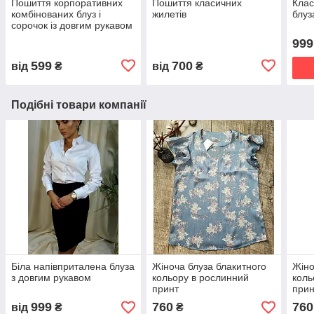
Пошиття корпоративних
Пошиття класичних
Клас
комбінованих блуз і
жилетів
блуз
сорочок із довгим рукавом
999
599
700
від
₴
від
₴
Подібні товари компанії
Біла напівприталена блуза
Жіноча блуза блакитного
Жіно
з довгим рукавом
кольору в рослинний
коль
принт
прин
999
760
760
від
₴
₴