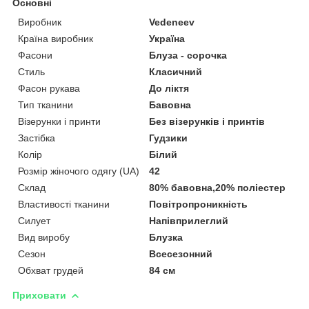
Основні
Виробник
Vedeneev
Країна виробник
Україна
Фасони
Блуза - сорочка
Стиль
Класичний
Фасон рукава
До ліктя
Тип тканини
Бавовна
Візерунки і принти
Без візерунків і принтів
Застібка
Гудзики
Колір
Білий
Розмір жіночого одягу (UA)
42
Склад
80% бавовна,20% поліестер
Властивості тканини
Повітропроникність
Силует
Напівприлеглий
Вид виробу
Блузка
Сезон
Всесезонний
Обхват грудей
84 см
Приховати