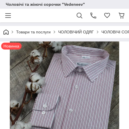
Чоловічі та жіночі сорочки "Vedeneev"
Товари та послуги
ЧОЛОВІЧИЙ ОДЯГ
ЧОЛОВІЧІ СО
Новинка