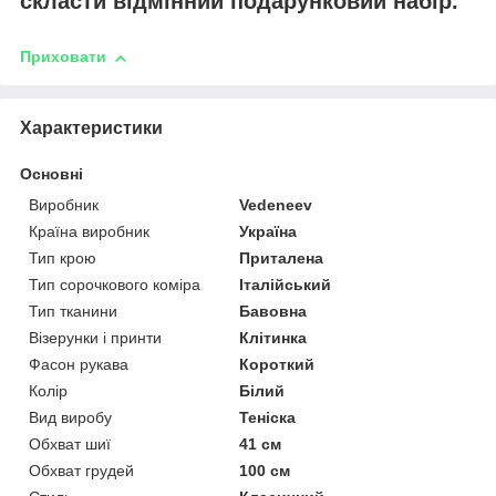
скласти відмінний подарунковий набір.
Приховати
Характеристики
Основні
Виробник
Vedeneev
Країна виробник
Україна
Тип крою
Приталена
Тип сорочкового коміра
Італійський
Тип тканини
Бавовна
Візерунки і принти
Клітинка
Фасон рукава
Короткий
Колір
Білий
Вид виробу
Теніска
Обхват шиї
41 см
Обхват грудей
100 см