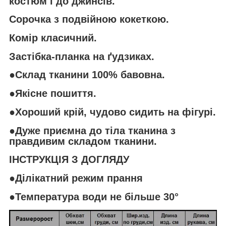
костюм і до джинсів.
Сорочка з подвійною кокеткою.
Комір класичний.
Застібка-планка на ґудзиках.
●Склад тканини 100% бавовна.
●Якісне пошиття.
●Хороший крій, чудово сидить на фігурі.
●Дуже приємна до тіла тканина з
правдивим складом тканини.
ІНСТРУКЦІЯ З ДОГЛЯДУ
●Ділікатний режим прання
●Температура води не більше 30°