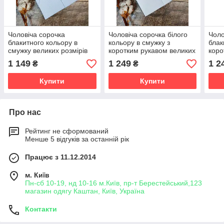
Чоловіча сорочка
Чоловіча сорочка білого
Чоло
блакитного кольору в
кольору в смужку з
блак
смужку великих розмірів
коротким рукавом великих
коро
розмірів
1 149
1 249
1 2
₴
₴
Купити
Купити
Про нас
Рейтинг не сформований
Менше 5 відгуків за останній рік
Працює з 11.12.2014
м. Київ
Пн-сб 10-19, нд 10-16 м.Київ, пр-т Берестейський,123
магазин одягу Каштан, Київ, Україна
Контакти