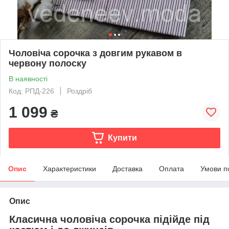
Чоловіча сорочка з довгим рукавом в
червону полоску
В наявності
Код: РПД-226
Роздріб
1 099
₴
Купити
Опис
Характеристики
Доставка
Оплата
Умови п
Опис
Класична чоловіча сорочка підійде під