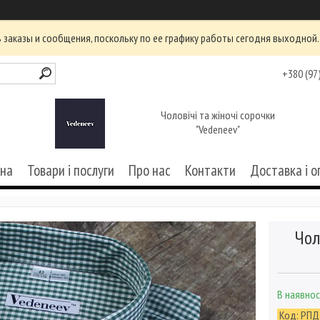
заказы и сообщения, поскольку по ее графику работы сегодня выходной.
+380 (97
Чоловічі та жіночі сорочки
"Vedeneev"
вна
Товари і послуги
Про нас
Контакти
Доставка і о
Чол
В наявнос
Код:
РПД