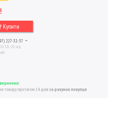
₴
Купити
97) 227-32-37
10-18, сб-нд
ний
я товару протягом 14 днів
за рахунок покупця