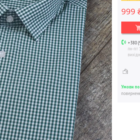
999 
+380 (
пн-пт 
вихід
поверненн