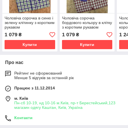
Чоловіча сорочка в синю і
Чоловіча сорочка
Чоло
зелену клітинку з коротким
бордового кольору в клітку
коль
рукавом
з коротким рукавом
коро
розм
1 079
1 079
1 2
₴
₴
Купити
Купити
Про нас
Рейтинг не сформований
Менше 5 відгуків за останній рік
Працює з 11.12.2014
м. Київ
Пн-сб 10-19, нд 10-16 м.Київ, пр-т Берестейський,123
магазин одягу Каштан, Київ, Україна
Контакти