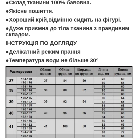
●Склад тканини 100% бавовна.
●Якісне пошиття.
●Хороший крій,відмінно сидить на фігурі.
●Дуже приємна до тіла тканина з правдивим
складом.
ІНСТРУКЦІЯ ПО ДОГЛЯДУ
●Делікатний режим прання
●Температура води не більше 30°