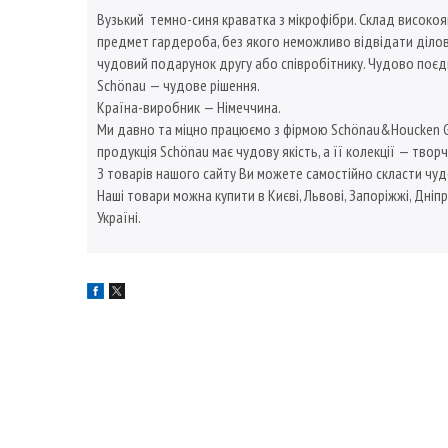
Вузький темно-синя краватка з мікрофібри. Склад високоя
предмет гардероба, без якого неможливо відвідати ділову 
чудовий подарунок другу або співробітнику. Чудово поє
Schönau — чудове рішення.
Країна-виробник — Німеччина.
Ми давно та міцно працюємо з фірмою Schönau&Houcken GmbH
продукція Schönau має чудову якість, а її колекції — творч
З товарів нашого сайту Ви можете самостійно скласти чуд
Наші товари можна купити в Києві, Львові, Запоріжжі, Дніпр
Україні.