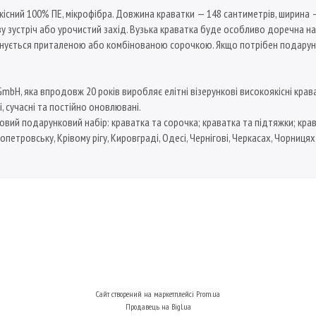
кісний 100% ПЕ, мікрофібра. Довжина краватки — 148 сантиметрів, ширина 
зустріч або урочистий захід. Вузька краватка буде особливо доречна на др
днується приталеною або комбінованою сорочкою. Якщо потрібен подаруно
, яка впродовж 20 років виробляє елітні візерункові високоякісні краватки
і, сучасні та постійно оновлювані.
овий подарунковий набір: краватка та сорочка; краватка та підтяжки; крав
опетровську, Крівому рігу, Кировграді, Одесі, Чернігові, Черкасах, Чорницях
Сайт створений на маркетплейсі
Prom.ua
Продавець на Bigl.ua