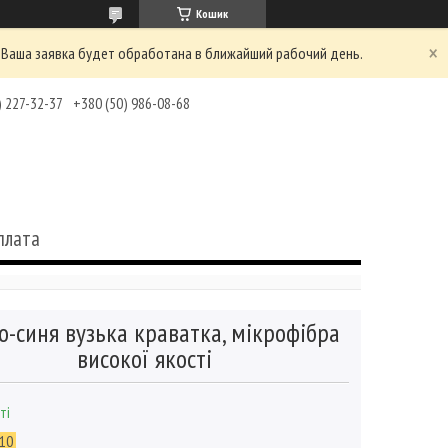
Кошик
 Ваша заявка будет обработана в ближайший рабочий день.
) 227-32-37
+380 (50) 986-08-68
плата
о-синя вузька краватка, мікрофібра
високої якості
ті
10