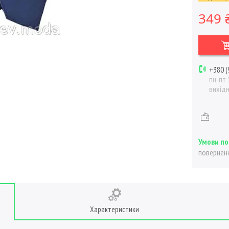
349 
+380 (
пн-пт 
вихід
поверненн
Характеристики