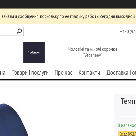
заказы и сообщения, поскольку по ее графику работы сегодня выходной.
+380 (97
Чоловічі та жіночі сорочки
"Vedeneev"
вна
Товари і послуги
Про нас
Контакти
Доставка і о
Темн
В наявнос
Код:
892/