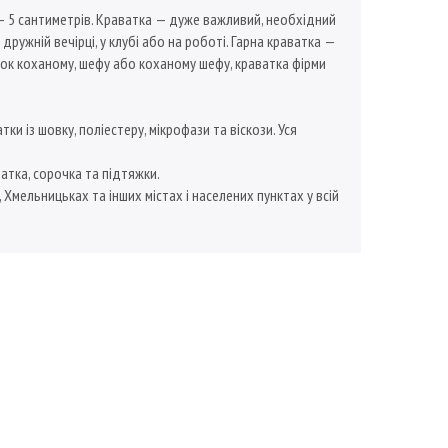
— 5 сантиметрів. Краватка — дуже важливий, необхідний
ужній вечірці, у клубі або на роботі. Гарна краватка —
к коханому, шефу або коханому шефу, краватка фірми
 із шовку, поліестеру, мікрофази та віскози. Уся
атка, сорочка та підтяжки.
, Хмельницьках та інших містах і населених пунктах у всій