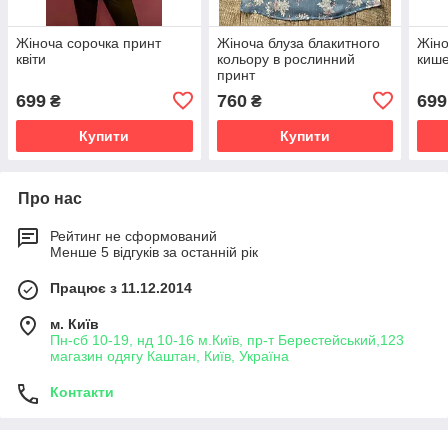
Жіноча сорочка принт
Жіноча блуза блакитного
Жіно
квіти
кольору в рослинний
киш
принт
699
760
699
₴
₴
Купити
Купити
Про нас
Рейтинг не сформований
Менше 5 відгуків за останній рік
Працює з 11.12.2014
м. Київ
Пн-сб 10-19, нд 10-16 м.Київ, пр-т Берестейський,123
магазин одягу Каштан, Київ, Україна
Контакти