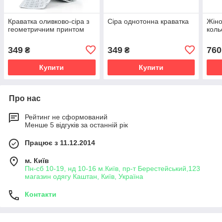
Краватка оливково-сіра з
Сіра однотонна краватка
Жіно
геометричним принтом
коль
349
349
760
₴
₴
Купити
Купити
Про нас
Рейтинг не сформований
Менше 5 відгуків за останній рік
Працює з 11.12.2014
м. Київ
Пн-сб 10-19, нд 10-16 м.Київ, пр-т Берестейський,123
магазин одягу Каштан, Київ, Україна
Контакти