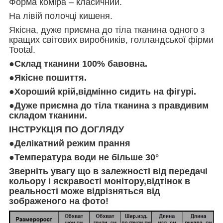
Форма коміра – класичний.
На лівій полочці кишеня.
Якісна, дуже приємна до тіла тканина одного з
кращих світових виробників, голландської фірми
Tootal.
●Склад тканини 100% бавовна.
●Якісне пошиття.
●Хороший крій,відмінно сидить на фігурі.
●Дуже приємна до тіла тканина з правдивим
складом тканини.
ІНСТРУКЦІЯ ПО ДОГЛЯДУ
●Делікатний режим прання
●Температура води не більше 30°
Зверніть увагу що в залежності від передачі
кольору і яскравості монітору,відтінок в
реальності може відрізняться від
зображеного на фото!