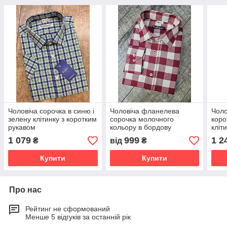
Чоловіча сорочка в синю і
Чоловіча фланелева
Чоло
зелену клітинку з коротким
сорочка молочного
коро
рукавом
кольору в бордову
кліт
клітинку
1 079
999
1 2
₴
від
₴
Купити
Купити
Про нас
Рейтинг не сформований
Менше 5 відгуків за останній рік