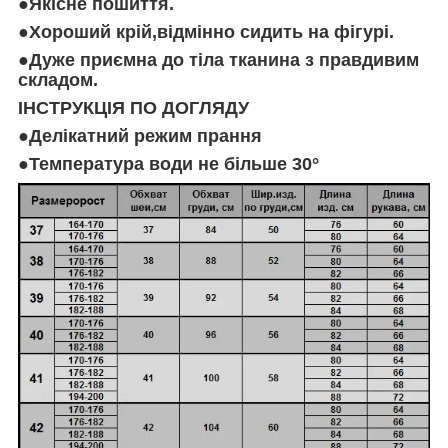
●Якісне пошиття.
●Хороший крій,відмінно сидить на фігурі.
●Дуже приємна до тіла тканина з правдивим
складом.
ІНСТРУКЦІЯ ПО ДОГЛЯДУ
●Делікатний режим прання
●Температура води не більше 30°