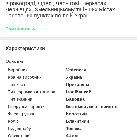
Кіровограді, Одесі, Чернігові, Черкасах,
Чернівцях, Хмельницькому та інших містах і
населених пунктах по всій Україні.
Приховати
Характеристики
Основні
Виробник
Vedeneev
Країна виробник
Україна
Тип крою
Приталена
Тип сорочкового коміра
Італійський
Тип тканини
Бавовна
Візерунки і принти
Без візерунків і принтів
Фасон рукава
Короткий
Колір
Блакитний
Вид виробу
Теніска
Обхват шиї
44 см