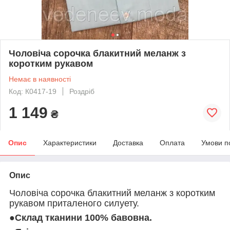
Чоловіча сорочка блакитний меланж з
коротким рукавом
Немає в наявності
Код: К0417-19
Роздріб
1 149
₴
Опис
Характеристики
Доставка
Оплата
Умови п
Опис
Чоловіча сорочка блакитний меланж з коротким
рукавом приталеного силуету.
●Склад тканини 100% бавовна.