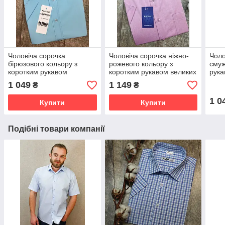
Чоловіча сорочка
Чоловіча сорочка ніжно-
Чоло
бірюзового кольору з
рожевого кольору з
смуж
коротким рукавом
коротким рукавом великих
рук
розмірів
1 049
1 149
₴
₴
1 0
Купити
Купити
Подібні товари компанії