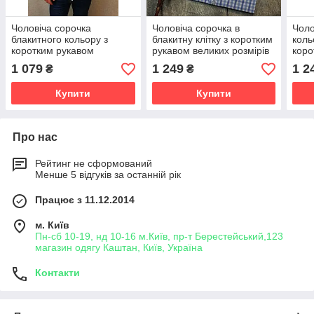
Чоловіча сорочка
Чоловіча сорочка в
Чоло
блакитного кольору з
блакитну клітку з коротким
коль
коротким рукавом
рукавом великих розмірів
коро
1 079
1 249
1 2
₴
₴
Купити
Купити
Про нас
Рейтинг не сформований
Менше 5 відгуків за останній рік
Працює з 11.12.2014
м. Київ
Пн-сб 10-19, нд 10-16 м.Київ, пр-т Берестейський,123
магазин одягу Каштан, Київ, Україна
Контакти