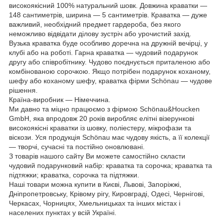
високоякісний 100% натуральний шовк. Довжина краватки —
148 сантиметрів, ширина — 5 сантиметрів. Краватка — дуже
важливий, необхідний предмет гардероба, без якого
неможливо відвідати ділову зустріч або урочистий захід.
Вузька краватка буде особливо доречна на дружній вечірці, у
клубі або на роботі. Гарна краватка — чудовий подарунок
другу або співробітнику. Чудово поєднується приталеною або
комбінованою сорочкою. Якщо потрібен подарунок коханому,
шефу або коханому шефу, краватка фірми Schönau — чудове
рішення.
Країна-виробник — Німеччина.
Ми давно та міцно працюємо з фірмою Schönau&Houcken
GmbH, яка впродовж 20 років виробляє елітні візерункові
високоякісні краватки із шовку, поліестеру, мікрофази та
віскози. Уся продукція Schönau має чудову якість, а її колекції
— творчі, сучасні та постійно оновлювані.
З товарів нашого сайту Ви можете самостійно скласти
чудовий подарунковий набір: краватка та сорочка; краватка та
підтяжки; краватка, сорочка та підтяжки.
Наші товари можна купити в Києві, Львові, Запоріжжі,
Дніпропетровську, Крівому рігу, Кировграді, Одесі, Чернігові,
Черкасах, Чорницях, Хмельницьках та інших містах і
населених пунктах у всій Україні.