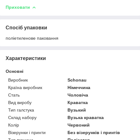
Приховати
Спосіб упаковки
поліетиленове паковання
Характеристики
Основні
Виробник
Schonau
Країна виробник
Німеччина
Стать
Чоловіча
Вид виробу
Краватка
Тип галстука
Вузький
Склад набору
Вузька краватка
Колір
Червоний
Візерунки і принти
Без візерунків і принтів
Тип тканини
Поліестер