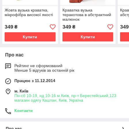
Жовта вузька краватка,
Краватка вузька
Крав
мікрофібра високої якості
теракотова в абстрактний
абст
малюнок
349
349
349
₴
₴
Купити
Купити
Про нас
Рейтинг не сформований
Менше 5 відгуків за останній рік
Працює з 11.12.2014
м. Київ
Пн-сб 10-19, нд 10-16 м.Київ, пр-т Берестейський,123
магазин одягу Каштан, Київ, Україна
Контакти
Про нас