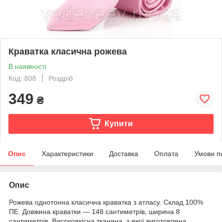
Краватка класична рожева
В наявності
Код: 808
Роздріб
349
₴
Купити
Опис
Характеристики
Доставка
Оплата
Умови п
Опис
Рожева однотонна класична краватка з атласу. Склад 100%
ПЕ. Довжина краватки — 148 сантиметрів, ширина 8
сантиметрів. Високоякісна тканина, з якої виготовлена