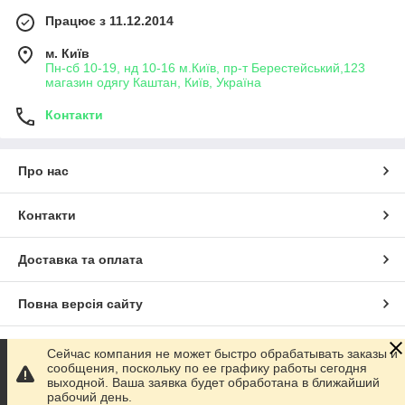
Працює з 11.12.2014
м. Київ
Пн-сб 10-19, нд 10-16 м.Київ, пр-т Берестейський,123
магазин одягу Каштан, Київ, Україна
Контакти
Про нас
Контакти
Доставка та оплата
Повна версія сайту
Сайт створено на маркетплейсі
Prom.ua
Сейчас компания не может быстро обрабатывать заказы и
сообщения, поскольку по ее графику работы сегодня
выходной. Ваша заявка будет обработана в ближайший
Політика конфіденційності
рабочий день.