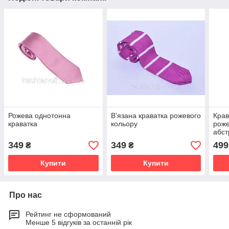
Рожева однотонна
В'язана краватка рожевого
Крав
краватка
кольору
роже
абст
349
349
499
₴
₴
Купити
Купити
Про нас
Рейтинг не сформований
Менше 5 відгуків за останній рік