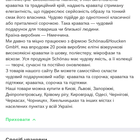
краватка та традиційний крій, надають краватці стриману
елегантність, що підкреслює серйозність образу та тонкий
смак його власника. Чудово підійде до однотонної класичної
або приталеної сорочкою. Така краватка — чудовий
подарунок для товариша чи близької людини.
Країна-виробник — Німеччина.
Ми давно та міцно працюємо з фірмою Schönau&Houcken
GmbH, яка впродовж 20 років виробляє елітні візерункові
високоякісні краватки із шовку, поліестеру, мікрофази та
віскози. Уся продукція Schönau має чудову якість, а її колекції
— творчі, сучасні та постійно оновлювані.
З товарів нашого сайту Ви можете самостійно скласти
чудовий подарунковий набір: краватка та сорочка; краватка та
підтяжки; краватка, сорочка та підтяжки.
Наші товари можна купити в Києві, Львові, Запоріжжі,
Дніпропетровську, Крівому рігу, Кировграді, Одесі, Чернігові,
Черкасах, Чорницях, Хмельницьках та інших містах і
населених пунктах у всій Україні.
Приховати
Спосіб упаковки