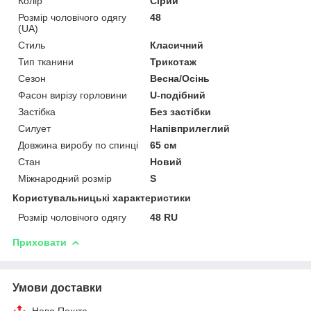
Колір
Сірий
Розмір чоловічого одягу
48
(UA)
Стиль
Класичний
Тип тканини
Трикотаж
Сезон
Весна/Осінь
Фасон вирізу горловини
U-подібний
Застібка
Без застібки
Силует
Напівприлеглий
Довжина виробу по спинці
65 см
Стан
Новий
Міжнародний розмір
S
Користувальницькі характеристики
Розмір чоловічого одягу
48 RU
Приховати
Умови доставки