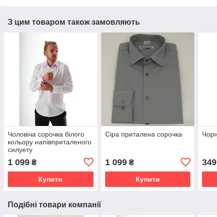
З цим товаром також замовляють
Чоловіча сорочка білого
Сіра приталена сорочка
Чорн
кольору напівприталеного
силуету
1 099
1 099
349
₴
₴
Купити
Купити
Подібні товари компанії