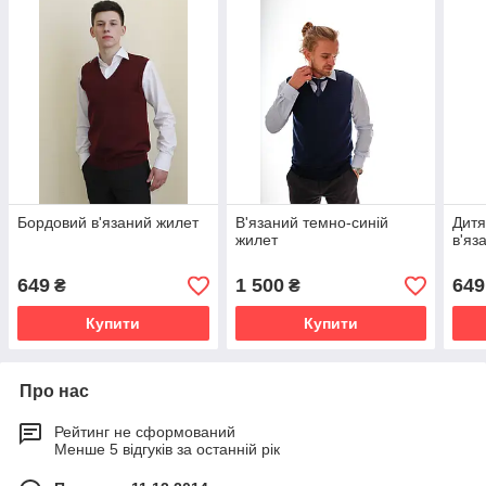
Бордовий в'язаний жилет
В'язаний темно-синій
Дитя
жилет
в'яз
649
1 500
649
₴
₴
Купити
Купити
Про нас
Рейтинг не сформований
Менше 5 відгуків за останній рік