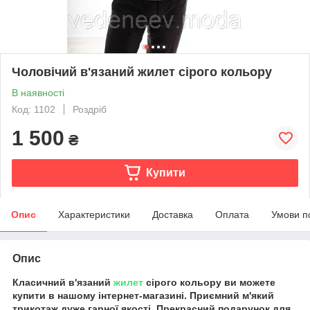
Чоловічий в'язаний жилет сірого кольору
В наявності
Код: 1102
Роздріб
1 500
₴
Купити
Опис
Характеристики
Доставка
Оплата
Умови п
Опис
Класичний в'язаний
жилет
сірого кольору ви можете
купити в нашому інтернет-магазині. Приємний м'який
трикотаж дуже гарної якості. Прекрасний подарунок для