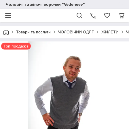
Чоловічі та жіночі сорочки "Vedeneev"
Товари та послуги
ЧОЛОВІЧИЙ ОДЯГ
ЖИЛЕТИ
Ч
Топ продажів