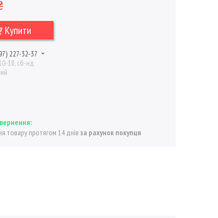
₴
Купити
97) 227-32-37
10-18, сб-нд
ний
я товару протягом 14 днів
за рахунок покупця