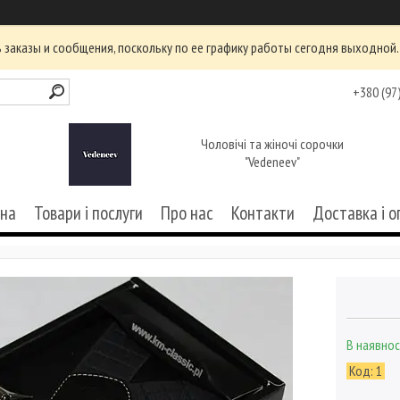
заказы и сообщения, поскольку по ее графику работы сегодня выходной.
+380 (97
Чоловічі та жіночі сорочки
"Vedeneev"
вна
Товари і послуги
Про нас
Контакти
Доставка і о
В наявнос
Код:
1