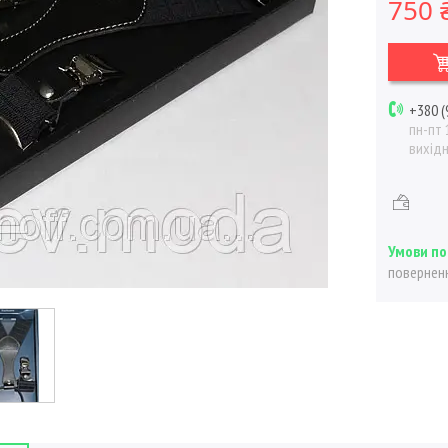
750 
+380 (
пн-пт 
вихід
поверненн