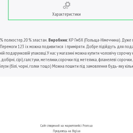
Характеристики
0 % полиэстер,20 % эластан.
Виробник
: КР ГмбХ (Польща-Німеччина). Дуже г
 Перемоги 123 їх можна подивитися і приміряти. Добре підійдуть для подарун
ій подарунковій упаковці.У нас у магазині можна купити чоловічу сорочку
, добірні, сірі),галстуки, метелики,сорочки під метелика, фланелеві сорочки
блузи (білі, чорні, голки тощо) Можна пошити під замовлення будь-яку кільк
Сайт створений на маркетплейсі
Prom.ua
Продавець на Bigl.ua