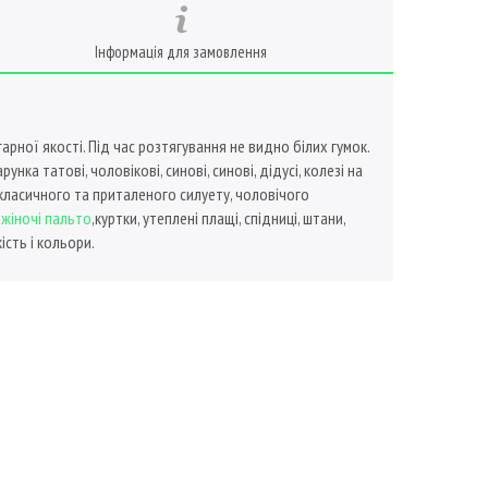
Інформація для замовлення
арної якості. Під час розтягування не видно білих гумок.
ка татові, чоловікові, синові, синові, дідусі, колезі на
 класичного та приталеного силуету, чоловічого
,
жіночі пальто
,куртки, утеплені плащі, спідниці, штани,
ість і кольори.