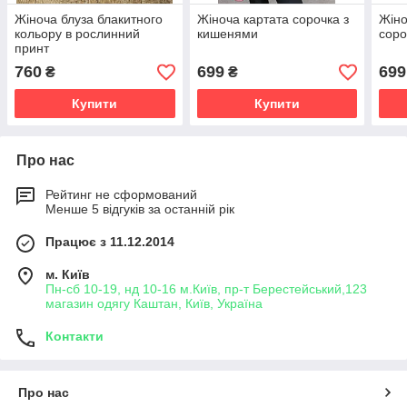
Жіноча блуза блакитного
Жіноча картата сорочка з
Жіно
кольору в рослинний
кишенями
соро
принт
760
699
699
₴
₴
Купити
Купити
Про нас
Рейтинг не сформований
Менше 5 відгуків за останній рік
Працює з 11.12.2014
м. Київ
Пн-сб 10-19, нд 10-16 м.Київ, пр-т Берестейський,123
магазин одягу Каштан, Київ, Україна
Контакти
Про нас