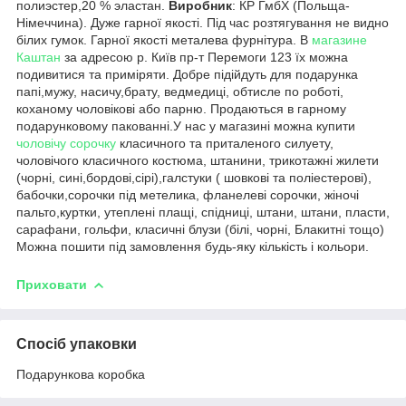
полиэстер,20 % эластан.
Виробник
: КР ГмбХ (Польща-
Німеччина). Дуже гарної якості. Під час розтягування не видно
білих гумок. Гарної якості металева фурнітура. В
магазине
Каштан
за адресою р. Київ пр-т Перемоги 123 їх можна
подивитися та приміряти. Добре підійдуть для подарунка
папі,мужу, насичу,брату, ведмедиці, обтисле по роботі,
коханому чоловікові або парню. Продаються в гарному
подарунковому пакованні.У нас у магазині можна купити
чоловічу сорочку
класичного та приталеного силуету,
чоловічого класичного костюма, штанини, трикотажні жилети
(чорні, сині,бордові,сірі),галстуки ( шовкові та поліестерові),
бабочки,сорочки під метелика, фланелеві сорочки, жіночі
пальто,куртки, утеплені плащі, спідниці, штани, штани, пласти,
сарафани, гольфи, класичні блузи (білі, чорні, Блакитні тощо)
Можна пошити під замовлення будь-яку кількість і кольори.
Приховати
Спосіб упаковки
Подарункова коробка