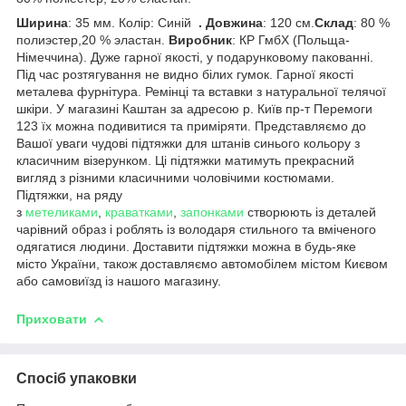
Ширина
: 35 мм. Колір: Синій
. Довжина
: 120 см.
Склад
: 80 %
полиэстер,20 % эластан.
Виробник
: КР ГмбХ (Польща-
Німеччина). Дуже гарної якості, у подарунковому пакованні.
Під час розтягування не видно білих гумок. Гарної якості
металева фурнітура. Ремінці та вставки з натуральної телячої
шкіри. У магазині Каштан за адресою р. Київ пр-т Перемоги
123 їх можна подивитися та приміряти. Представляємо до
Вашої уваги чудові підтяжки для штанів синього кольору з
класичним візерунком. Ці підтяжки матимуть прекрасний
вигляд з різними класичними чоловічими костюмами.
Підтяжки, на ряду
з
метеликами
,
краватками
,
запонками
створюють із деталей
чарівний образ і роблять із володаря стильного та вміченого
одягатися людини. Доставити підтяжки можна в будь-яке
місто України, також доставляємо автомобілем містом Києвом
або самовиїзд із нашого магазину.
Приховати
Спосіб упаковки