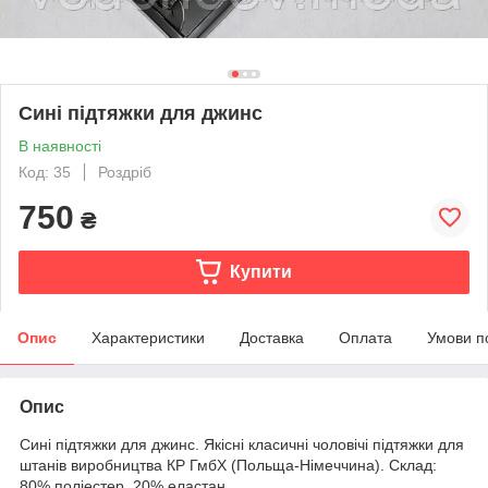
Сині підтяжки для джинс
В наявності
Код: 35
Роздріб
750
₴
Купити
Опис
Характеристики
Доставка
Оплата
Умови п
Опис
Сині підтяжки для джинс. Якісні класичні чоловічі підтяжки для
штанів виробництва КР ГмбХ (Польща-Німеччина). Склад:
80% поліестер, 20% еластан.