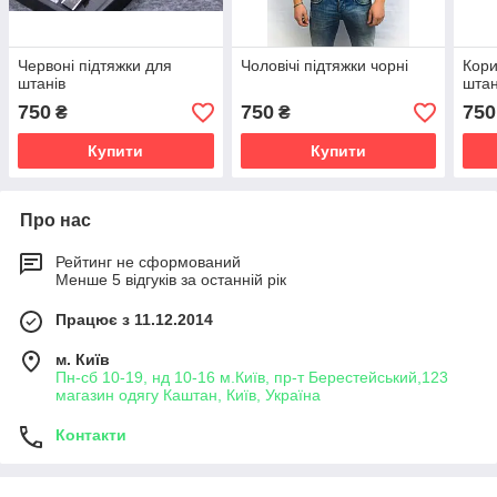
Червоні підтяжки для
Чоловічі підтяжки чорні
Кори
штанів
штан
750
750
750
₴
₴
Купити
Купити
Про нас
Рейтинг не сформований
Менше 5 відгуків за останній рік
Працює з 11.12.2014
м. Київ
Пн-сб 10-19, нд 10-16 м.Київ, пр-т Берестейський,123
магазин одягу Каштан, Київ, Україна
Контакти