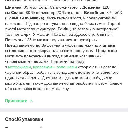
Ширина
: 35 мм. Колір: Світло-синього
. Довжина
: 120
см.
Склад
: 80 % полиэстер,20 % эластан.
Виробник
: КР ГмбХ
(Польща-Німеччина). Дуже гарної якості, у подарунковому
пакованні. Під час розтягування не видно білих гумок. Гарної
якості металева фурнітура. Ремінці та вставки з натуральної
телячої шкіри. У магазині Каштан за адресою р. Київ пр-т
Перемоги 123 їх можна подивитися та приміряти.
Представляємо до Вашої уваги чудові підтяжки для штанів
світло-синього кольору з класичним візерунком. Ці підтяжки
матимуть прекрасний вигляд з різними класичними
чоловічими костюмами. Підтяжки, на ряду
з
метеликами
,
краватками
,
запонками
створюють із деталей
чарівний образ і роблять із володаря стильного та вміченого
одягатися людини. Доставити підтяжки можна в будь-яке
місто України, також доставляємо автомобілем містом Києвом
або самовиїзд із нашого магазину.
Приховати
Спосіб упаковки