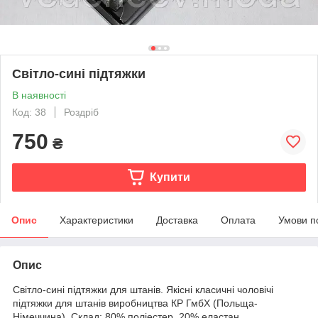
Світло-сині підтяжки
В наявності
Код: 38
Роздріб
750
₴
Купити
Опис
Характеристики
Доставка
Оплата
Умови п
Опис
Світло-сині підтяжки для штанів. Якісні класичні чоловічі
підтяжки для штанів виробництва КР ГмбХ (Польща-
Німеччина). Склад: 80% поліестер, 20% еластан.