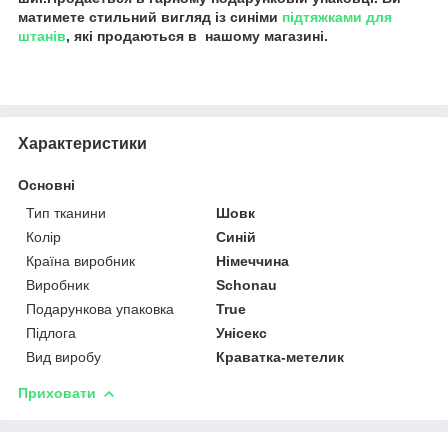
матимете стильний вигляд із синіми
підтяжками для
штанів
, які продаються в нашому магазині.
Характеристики
Основні
Тип тканини
Шовк
Колір
Синій
Країна виробник
Німеччина
Виробник
Schonau
Подарункова упаковка
True
Підлога
Унісекс
Вид виробу
Краватка-метелик
Приховати