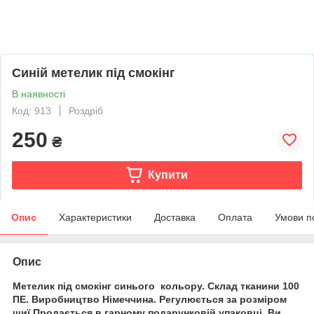
Синій метелик під смокінг
В наявності
Код: 913
Роздріб
250
₴
Купити
Опис
Характеристики
Доставка
Оплата
Умови п
Опис
Метелик під смокінг синього кольору. Склад тканини 100
ПЕ. Виробництво Німеччина. Регулюється за розміром
шиї.Продається в гарному подарунковій упаковці. Ви