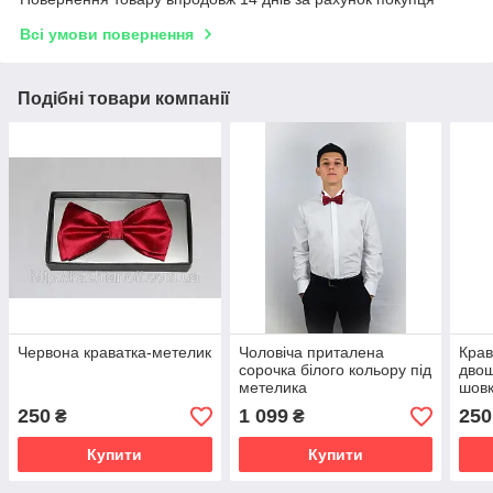
Всі умови повернення
Подібні товари компанії
Червона краватка-метелик
Чоловіча приталена
Крав
сорочка білого кольору під
двош
метелика
шов
250
1 099
250
₴
₴
Купити
Купити