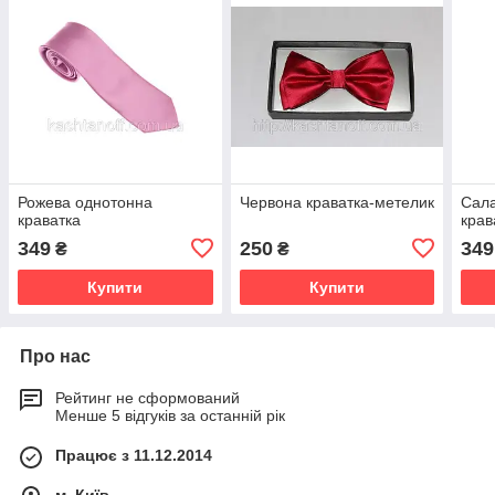
Рожева однотонна
Червона краватка-метелик
Сала
краватка
крав
349
250
349
₴
₴
Купити
Купити
Про нас
Рейтинг не сформований
Менше 5 відгуків за останній рік
Працює з 11.12.2014
м. Київ