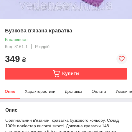
Бузкова в'язана краватка
В наявності
Код: 8161-1
Роздріб
349
₴
Купити
Опис
Характеристики
Доставка
Оплата
Умови п
Опис
Оригінальний в'язаний краватка бузкового кольору. Склад
100% поліестер високої якості. Довжина краватки 148
сантиметрів, ширина 6,5 сантиметра наприкінці краватки.