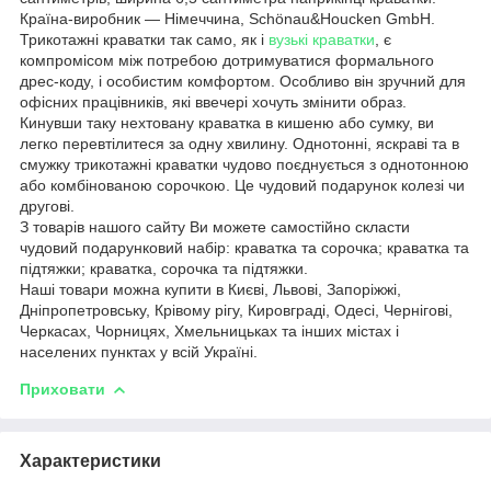
Країна-виробник — Німеччина, Schönau&Houcken GmbH.
Трикотажні краватки так само, як і
вузькі краватки
, є
компромісом між потребою дотримуватися формального
дрес-коду, і особистим комфортом. Особливо він зручний для
офісних працівників, які ввечері хочуть змінити образ.
Кинувши таку нехтовану краватка в кишеню або сумку, ви
легко перевтілитеся за одну хвилину. Однотонні, яскраві та в
смужку трикотажні краватки чудово поєднується з однотонною
або комбінованою сорочкою. Це чудовий подарунок колезі чи
другові.
З товарів нашого сайту Ви можете самостійно скласти
чудовий подарунковий набір: краватка та сорочка; краватка та
підтяжки; краватка, сорочка та підтяжки.
Наші товари можна купити в Києві, Львові, Запоріжжі,
Дніпропетровську, Крівому рігу, Кировграді, Одесі, Чернігові,
Черкасах, Чорницях, Хмельницьках та інших містах і
населених пунктах у всій Україні.
Приховати
Характеристики