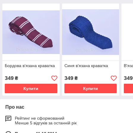
Бордова в'язана краватка
Синя в'язана краватка
В'яз
349
349
349
₴
₴
Купити
Купити
Про нас
Рейтинг не сформований
Менше 5 відгуків за останній рік