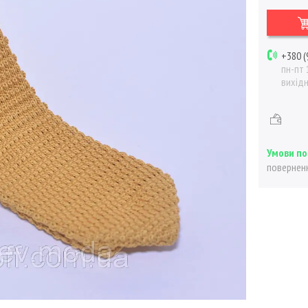
+380 (
пн-пт 
вихід
поверненн