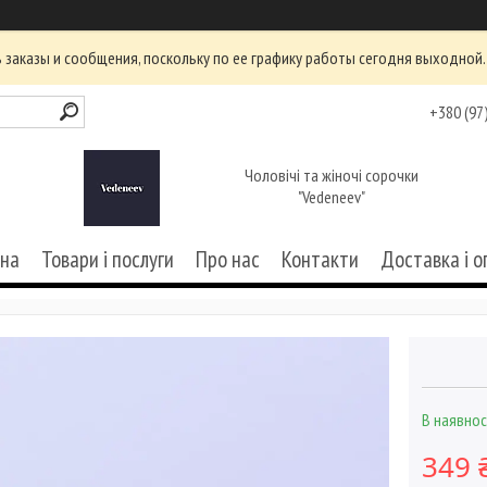
заказы и сообщения, поскольку по ее графику работы сегодня выходной.
+380 (97
Чоловічі та жіночі сорочки
"Vedeneev"
вна
Товари і послуги
Про нас
Контакти
Доставка і о
В наявнос
349 