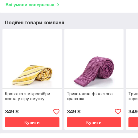
Всі умови повернення
Подібні товари компанії
Краватка з мікрофібри
Трикотажна фіолетова
Трик
жовта у сіру смужку
краватка
кори
349
349
349
₴
₴
Купити
Купити