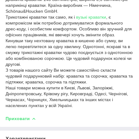
наприкінці краватки. Країна-виробник — Німеччина,
Schönau&Houcken GmbH.
Трикотажні краватки так само, як і
вузькі краватки
, є
компромісом між потребою дотримуватися формального
дрес-коду, і особистим комфортом. Особливо він зручний для
офісних працівників, які ввечері хочуть змінити образ.
Кинувши таку нехтовану краватка в кишеню або сумку, ви
легко перевтілитеся за одну хвилину. Однотонні, яскраві та в
смужку трикотажні краватки чудово поєднується з однотонною
або комбінованою сорочкою. Це чудовий подарунок колезі чи
другові.
З товарів нашого сайту Ви можете самостійно скласти
чудовий подарунковий набір: краватка та сорочка; краватка та
підтяжки; краватка, сорочка та підтяжки.
Наші товари можна купити в Києві, Львові, Запоріжжі,
Дніпропетровську, Крівому рігу, Кировграді, Одесі, Чернігові,
Черкасах, Чорницях, Хмельницьках та інших містах і
населених пунктах у всій Україні.
Приховати
Характеристики