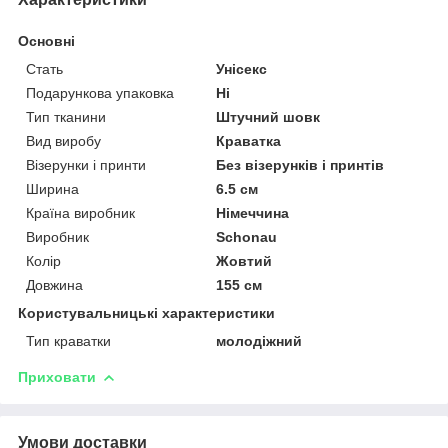
Основні
Стать
Унісекс
Подарункова упаковка
Ні
Тип тканини
Штучний шовк
Вид виробу
Краватка
Візерунки і принти
Без візерунків і принтів
Ширина
6.5 см
Країна виробник
Німеччина
Виробник
Schonau
Колір
Жовтий
Довжина
155 см
Користувальницькі характеристики
Тип краватки
молодіжний
Приховати
Умови доставки