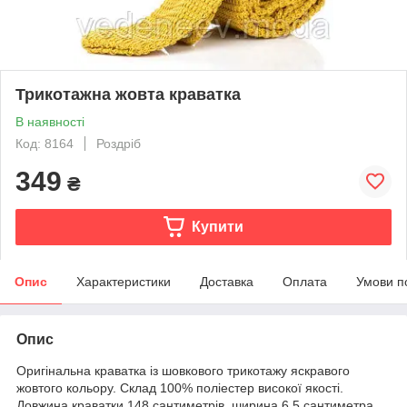
Трикотажна жовта краватка
В наявності
Код: 8164
Роздріб
349
₴
Купити
Опис
Характеристики
Доставка
Оплата
Умови п
Опис
Оригінальна краватка із шовкового трикотажу яскравого
жовтого кольору. Склад 100% поліестер високої якості.
Довжина краватки 148 сантиметрів, ширина 6,5 сантиметра