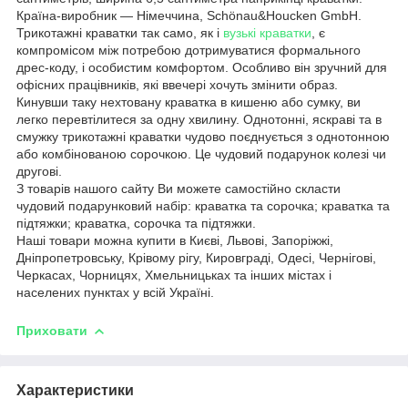
Країна-виробник — Німеччина, Schönau&Houcken GmbH.
Трикотажні краватки так само, як і
вузькі краватки
, є
компромісом між потребою дотримуватися формального
дрес-коду, і особистим комфортом. Особливо він зручний для
офісних працівників, які ввечері хочуть змінити образ.
Кинувши таку нехтовану краватка в кишеню або сумку, ви
легко перевтілитеся за одну хвилину. Однотонні, яскраві та в
смужку трикотажні краватки чудово поєднується з однотонною
або комбінованою сорочкою. Це чудовий подарунок колезі чи
другові.
З товарів нашого сайту Ви можете самостійно скласти
чудовий подарунковий набір: краватка та сорочка; краватка та
підтяжки; краватка, сорочка та підтяжки.
Наші товари можна купити в Києві, Львові, Запоріжжі,
Дніпропетровську, Крівому рігу, Кировграді, Одесі, Чернігові,
Черкасах, Чорницях, Хмельницьках та інших містах і
населених пунктах у всій Україні.
Приховати
Характеристики