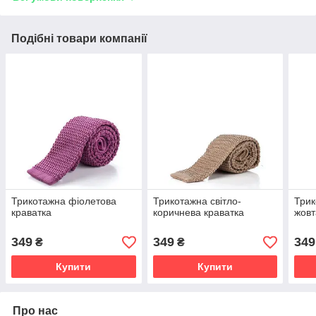
Подібні товари компанії
Трикотажна фіолетова
Трикотажна світло-
Трик
краватка
коричнева краватка
жовт
349
349
349
₴
₴
Купити
Купити
Про нас