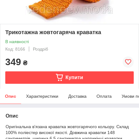
Трикотажна жовтогаряча краватка
В наявності
Код: 8166
Роздріб
349
₴
Купити
Опис
Характеристики
Доставка
Оплата
Умови п
Опис
Оригінальна в'язана краватка жовтогарячого кольору. Склад
100% поліестер високої якості. Довжина краватки 148
сантиметрів, ширина 6,5 сантиметра наприкінці краватки.