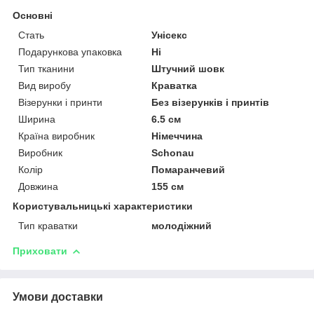
Основні
Стать
Унісекс
Подарункова упаковка
Ні
Тип тканини
Штучний шовк
Вид виробу
Краватка
Візерунки і принти
Без візерунків і принтів
Ширина
6.5 см
Країна виробник
Німеччина
Виробник
Schonau
Колір
Помаранчевий
Довжина
155 см
Користувальницькі характеристики
Тип краватки
молодіжний
Приховати
Умови доставки