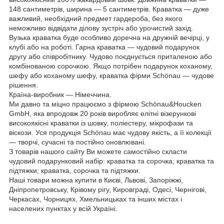
148 сантиметрів, ширина — 5 сантиметрів. Краватка — дуже
важливий, необхідний предмет гардероба, без якого
неможливо відвідати ділову зустріч або урочистий захід.
Вузька краватка буде особливо доречна на дружній вечірці, у
клубі або на роботі. Гарна краватка — чудовий подарунок
другу або співробітнику. Чудово поєднується приталеною або
комбінованою сорочкою. Якщо потрібен подарунок коханому,
шефу або коханому шефу, краватка фірми Schönau — чудове
рішення.
Країна-виробник — Німеччина.
Ми давно та міцно працюємо з фірмою Schönau&Houcken
GmbH, яка впродовж 20 років виробляє елітні візерункові
високоякісні краватки із шовку, поліестеру, мікрофази та
віскози. Уся продукція Schönau має чудову якість, а її колекції
— творчі, сучасні та постійно оновлювані.
З товарів нашого сайту Ви можете самостійно скласти
чудовий подарунковий набір: краватка та сорочка; краватка та
підтяжки; краватка, сорочка та підтяжки.
Наші товари можна купити в Києві, Львові, Запоріжжі,
Дніпропетровську, Крівому рігу, Кировграді, Одесі, Чернігові,
Черкасах, Чорницях, Хмельницьках та інших містах і
населених пунктах у всій Україні.