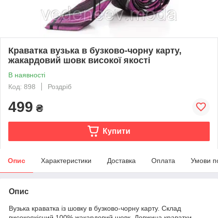
Краватка вузька в бузково-чорну карту,
жакардовий шовк високої якості
В наявності
Код: 898
Роздріб
499
₴
Купити
Опис
Характеристики
Доставка
Оплата
Умови п
Опис
Вузька краватка із шовку в бузково-чорну карту. Склад
високоякісний 100% жакардовий шовк. Довжина краватки —