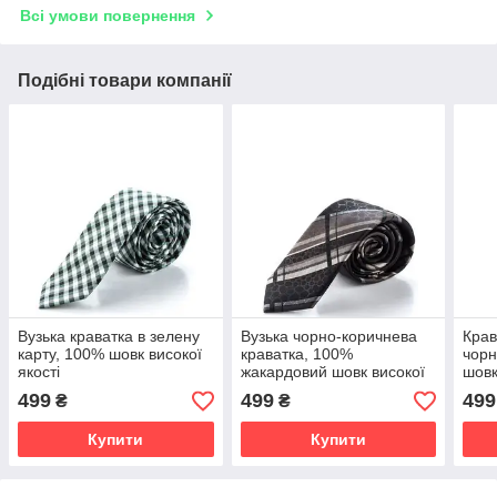
Всі умови повернення
Подібні товари компанії
Вузька краватка в зелену
Вузька чорно-коричнева
Крав
карту, 100% шовк високої
краватка, 100%
чорн
якості
жакардовий шовк високої
шовк
якості
499
499
499
₴
₴
Купити
Купити