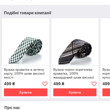
Подібні товари компанії
Вузька краватка в зелену
Вузька чорно-коричнева
Вузь
карту, 100% шовк високої
краватка, 100%
кори
якості
жакардовий шовк високої
купо
якості
якос
499
499
499
₴
₴
Купити
Купити
Про нас