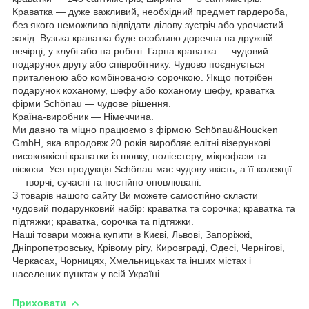
Краватка — дуже важливий, необхідний предмет гардероба,
без якого неможливо відвідати ділову зустріч або урочистий
захід. Вузька краватка буде особливо доречна на дружній
вечірці, у клубі або на роботі. Гарна краватка — чудовий
подарунок другу або співробітнику. Чудово поєднується
приталеною або комбінованою сорочкою. Якщо потрібен
подарунок коханому, шефу або коханому шефу, краватка
фірми Schönau — чудове рішення.
Країна-виробник — Німеччина.
Ми давно та міцно працюємо з фірмою Schönau&Houcken
GmbH, яка впродовж 20 років виробляє елітні візерункові
високоякісні краватки із шовку, поліестеру, мікрофази та
віскози. Уся продукція Schönau має чудову якість, а її колекції
— творчі, сучасні та постійно оновлювані.
З товарів нашого сайту Ви можете самостійно скласти
чудовий подарунковий набір: краватка та сорочка; краватка та
підтяжки; краватка, сорочка та підтяжки.
Наші товари можна купити в Києві, Львові, Запоріжжі,
Дніпропетровську, Крівому рігу, Кировграді, Одесі, Чернігові,
Черкасах, Чорницях, Хмельницьках та інших містах і
населених пунктах у всій Україні.
Приховати