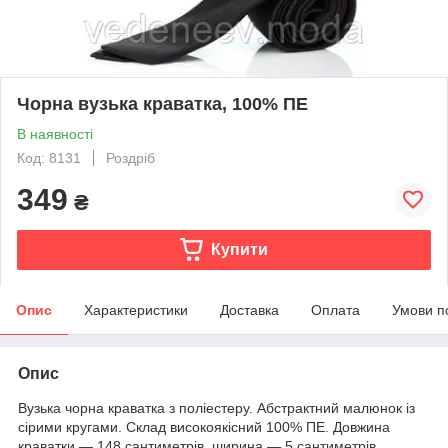
Чорна вузька краватка, 100% ПЕ
В наявності
Код: 8131
Роздріб
349
₴
Купити
Опис
Характеристики
Доставка
Оплата
Умови п
Опис
Вузька чорна краватка з поліестеру. Абстрактний малюнок із
сірими кругами. Склад високоякісний 100% ПЕ. Довжина
краватки — 148 сантиметрів, ширина — 5 сантиметрів.