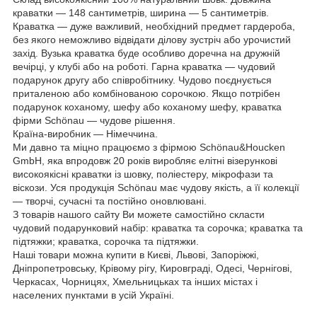
краватки — 148 сантиметрів, ширина — 5 сантиметрів.
Краватка — дуже важливий, необхідний предмет гардероба,
без якого неможливо відвідати ділову зустріч або урочистий
захід. Вузька краватка буде особливо доречна на дружній
вечірці, у клубі або на роботі. Гарна краватка — чудовий
подарунок другу або співробітнику. Чудово поєднується
приталеною або комбінованою сорочкою. Якщо потрібен
подарунок коханому, шефу або коханому шефу, краватка
фірми Schönau — чудове рішення.
Країна-виробник — Німеччина.
Ми давно та міцно працюємо з фірмою Schönau&Houcken
GmbH, яка впродовж 20 років виробляє елітні візерункові
високоякісні краватки із шовку, поліестеру, мікрофази та
віскози. Уся продукція Schönau має чудову якість, а її колекції
— творчі, сучасні та постійно оновлювані.
З товарів нашого сайту Ви можете самостійно скласти
чудовий подарунковий набір: краватка та сорочка; краватка та
підтяжки; краватка, сорочка та підтяжки.
Наші товари можна купити в Києві, Львові, Запоріжжі,
Дніпропетровську, Крівому рігу, Кировграді, Одесі, Чернігові,
Черкасах, Чорницях, Хмельницьках та інших містах і
населених пунктами в усій Україні.