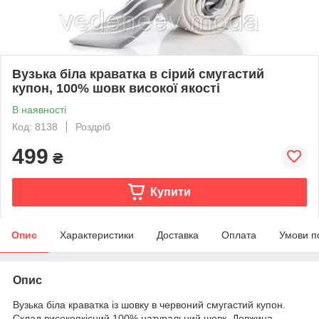
Вузька біла краватка в сірий смугастий
купон, 100% шовк високої якості
В наявності
Код: 8138
Роздріб
499
₴
Купити
Опис
Характеристики
Доставка
Оплата
Умови п
Опис
Вузька біла краватка із шовку в червоний смугастий купон.
Склад високоякісний 100% натуральний шовк. Довжина