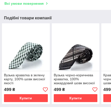
Всі умови повернення
Подібні товари компанії
Вузька краватка в зелену
Вузька чорно-коричнева
Крав
карту, 100% шовк високої
краватка, 100%
чорн
якості
жакардовий шовк високої
шовк
якості
499
499
499
₴
₴
Купити
Купити