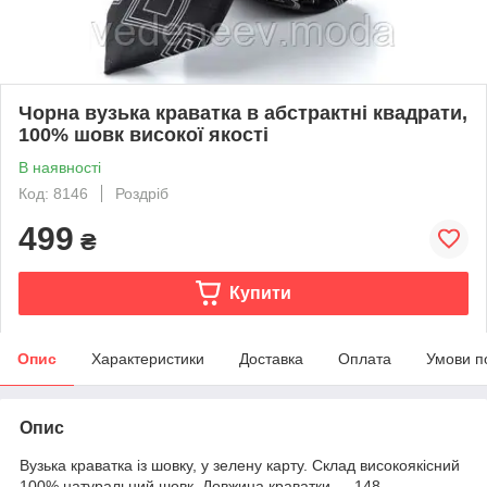
Чорна вузька краватка в абстрактні квадрати,
100% шовк високої якості
В наявності
Код: 8146
Роздріб
499
₴
Купити
Опис
Характеристики
Доставка
Оплата
Умови п
Опис
Вузька краватка із шовку, у зелену карту. Склад високоякісний
100% натуральний шовк. Довжина краватки — 148