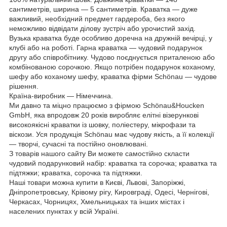
сантиметрів, ширина — 5 сантиметрів. Краватка — дуже
важливий, необхідний предмет гардероба, без якого
неможливо відвідати ділову зустріч або урочистий захід.
Вузька краватка буде особливо доречна на дружній вечірці, у
клубі або на роботі. Гарна краватка — чудовий подарунок
другу або співробітнику. Чудово поєднується приталеною або
комбінованою сорочкою. Якщо потрібен подарунок коханому,
шефу або коханому шефу, краватка фірми Schönau — чудове
рішення.
Країна-виробник — Німеччина.
Ми давно та міцно працюємо з фірмою Schönau&Houcken
GmbH, яка впродовж 20 років виробляє елітні візерункові
високоякісні краватки із шовку, поліестеру, мікрофази та
віскози. Уся продукція Schönau має чудову якість, а її колекції
— творчі, сучасні та постійно оновлювані.
З товарів нашого сайту Ви можете самостійно скласти
чудовий подарунковий набір: краватка та сорочка; краватка та
підтяжки; краватка, сорочка та підтяжки.
Наші товари можна купити в Києві, Львові, Запоріжжі,
Дніпропетровську, Крівому рігу, Кировграді, Одесі, Чернігові,
Черкасах, Чорницях, Хмельницьках та інших містах і
населених пунктах у всій Україні.