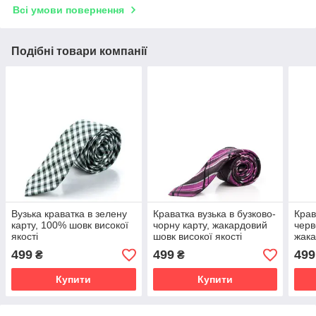
Всі умови повернення
Подібні товари компанії
Вузька краватка в зелену
Краватка вузька в бузково-
Крав
карту, 100% шовк високої
чорну карту, жакардовий
черв
якості
шовк високої якості
жака
якос
499
499
499
₴
₴
Купити
Купити