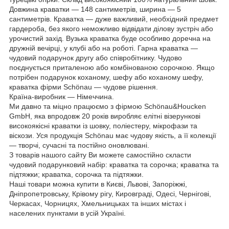
Довжина краватки — 148 сантиметрів, ширина — 5
сантиметрів. Краватка — дуже важливий, необхідний предмет
гардероба, без якого неможливо відвідати ділову зустріч або
урочистий захід. Вузька краватка буде особливо доречна на
дружній вечірці, у клубі або на роботі. Гарна краватка —
чудовий подарунок другу або співробітнику. Чудово
поєднується приталеною або комбінованою сорочкою. Якщо
потрібен подарунок коханому, шефу або коханому шефу,
краватка фірми Schönau — чудове рішення.
Країна-виробник — Німеччина.
Ми давно та міцно працюємо з фірмою Schönau&Houcken
GmbH, яка впродовж 20 років виробляє елітні візерункові
високоякісні краватки із шовку, поліестеру, мікрофази та
віскози. Уся продукція Schönau має чудову якість, а її колекції
— творчі, сучасні та постійно оновлювані.
З товарів нашого сайту Ви можете самостійно скласти
чудовий подарунковий набір: краватка та сорочка; краватка та
підтяжки; краватка, сорочка та підтяжки.
Наші товари можна купити в Києві, Львові, Запоріжжі,
Дніпропетровську, Крівому рігу, Кировграді, Одесі, Чернігові,
Черкасах, Чорницях, Хмельницьках та інших містах і
населених пунктами в усій Україні.