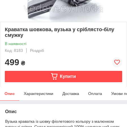
Краватка шовкова, вузька у сріблясто-білу
смужку
В наявності
Код: 8183
Роздріб
499
₴
Купити
Опис
Характеристики
Доставка
Оплата
Умови п
Опис
Вузька краватка із шовку фіолетового кольору з малюнком
турецькі огірки. Склад високоякісний 100% натуральний шовк.