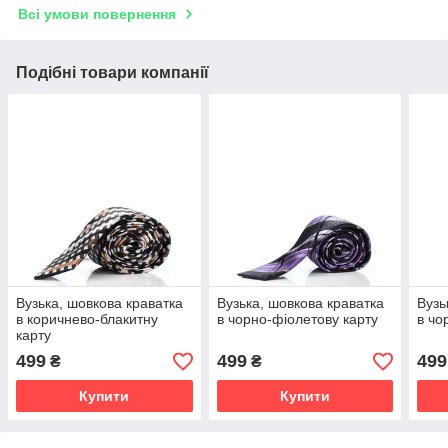
Всі умови повернення
Подібні товари компанії
Вузька, шовкова краватка
Вузька, шовкова краватка
Вузь
в коричнево-блакитну
в чорно-фіолетову карту
в чо
карту
499
499
499
₴
₴
Купити
Купити