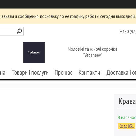
заказы и сообщения, поскольку по ее графику работы сегодня выходной.
+380 (97
Чоловічі та жіночі сорочки
"Vedeneev"
вна
Товари і послуги
Про нас
Контакти
Доставка і о
Крава
В наявнос
Код:
831