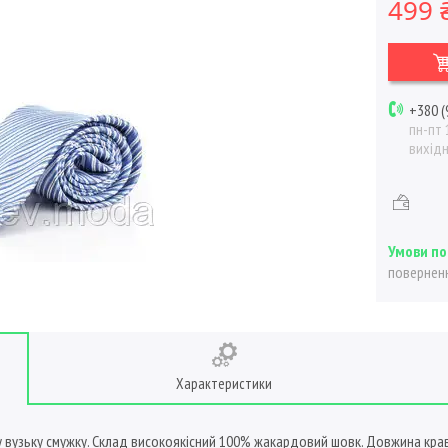
499 
+380 (
пн-пт 
вихід
поверненн
Характеристики
 вузьку смужку. Склад високоякісний 100% жакардовий шовк. Довжина крав