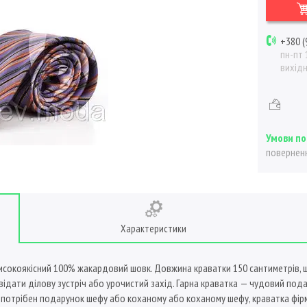
+380 (
пн-пт 
вихід
поверненн
Характеристики
високоякісний 100% жакардовий шовк. Довжина краватки 150 сантиметрів, 
дати ділову зустріч або урочистий захід. Гарна краватка — чудовий пода
отрібен подарунок шефу або коханому або коханому шефу, краватка фірм