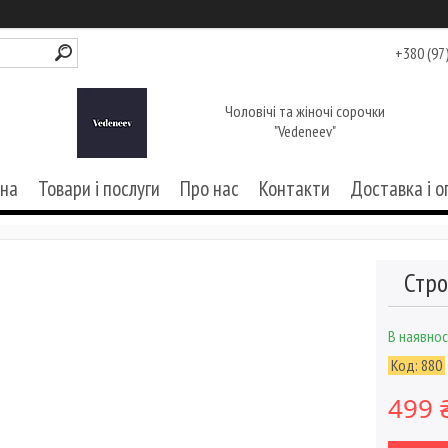
+380 (97
Чоловічі та жіночі сорочки
"Vedeneev"
вна
Товари і послуги
Про нас
Контакти
Доставка і о
Стро
В наявнос
Код:
880
499 