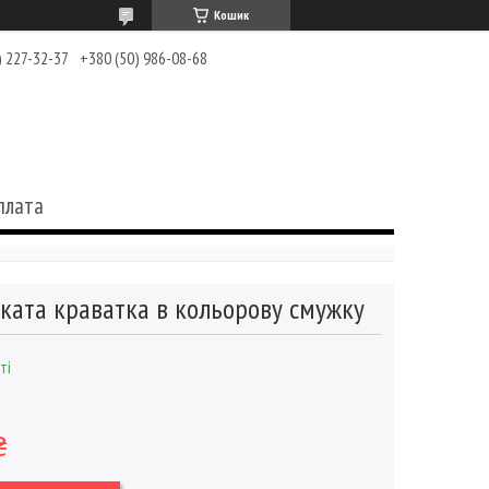
Кошик
) 227-32-37
+380 (50) 986-08-68
плата
ката краватка в кольорову смужку
ті
₴