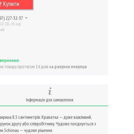
Купити
97) 227-32-37
10-18, сб-нд
ний
я товару протягом 14 днів
за рахунок покупця
Інформація для замовлення
ширина 8,5 сантиметрів. Краватка — дуже важливий,
рунок другу або співробітнику. Чудово поєднується з
и Schönau — чудове рішення.