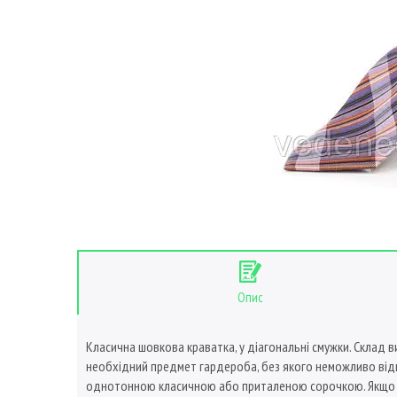
Опис
Класична шовкова краватка, у діагональні смужки. Склад 
необхідний предмет гардероба, без якого неможливо відві
однотонною класичною або приталеною сорочкою. Якщо п