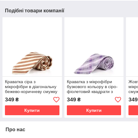
Подібні товари компанії
Краватка сіра з
Краватка з мікрофібри
Жовт
мікрофібри в діагональну
бузкового кольору в сіро-
мікр
бежево-коричневу смужку
фіолетовий квадрати з
смуж
мікрофібри
349
349
349
₴
₴
Купити
Купити
Про нас