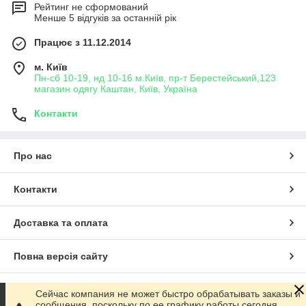
Рейтинг не сформований
Менше 5 відгуків за останній рік
Працює з 11.12.2014
м. Київ
Пн-сб 10-19, нд 10-16 м.Київ, пр-т Берестейський,123
магазин одягу Каштан, Київ, Україна
Контакти
Про нас
Контакти
Доставка та оплата
Повна версія сайту
Сайт створено на маркетплейсі
Prom.ua
Сейчас компания не может быстро обрабатывать заказы и
сообщения, поскольку по ее графику работы сегодня