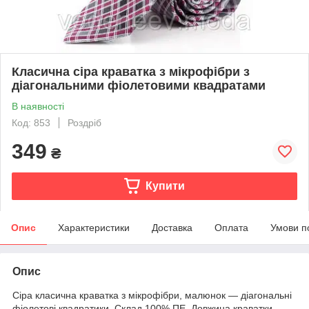
Класична сіра краватка з мікрофібри з
діагональними фіолетовими квадратами
В наявності
Код: 853
Роздріб
349
₴
Купити
Опис
Характеристики
Доставка
Оплата
Умови п
Опис
Сіра класична краватка з мікрофібри, малюнок — діагональні
фіолетові квадратики. Склад 100% ПЕ. Довжина краватки —