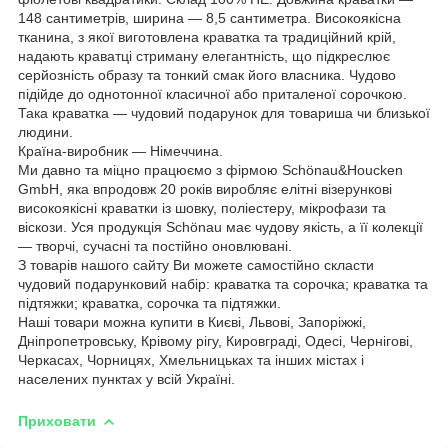
148 сантиметрів, ширина — 8,5 сантиметра. Високоякісна
тканина, з якої виготовлена краватка та традиційний крій,
надають краватці стриману елегантність, що підкреслює
серйозність образу та тонкий смак його власника. Чудово
підійде до однотонної класичної або приталеної сорочкою.
Така краватка — чудовий подарунок для товариша чи близької
людини.
Країна-виробник — Німеччина.
Ми давно та міцно працюємо з фірмою Schönau&Houcken
GmbH, яка впродовж 20 років виробляє елітні візерункові
високоякісні краватки із шовку, поліестеру, мікрофази та
віскози. Уся продукція Schönau має чудову якість, а її колекції
— творчі, сучасні та постійно оновлювані.
З товарів нашого сайту Ви можете самостійно скласти
чудовий подарунковий набір: краватка та сорочка; краватка та
підтяжки; краватка, сорочка та підтяжки.
Наші товари можна купити в Києві, Львові, Запоріжжі,
Дніпропетровську, Крівому рігу, Кировграді, Одесі, Чернігові,
Черкасах, Чорницях, Хмельницьках та інших містах і
населених пунктах у всій Україні.
Приховати