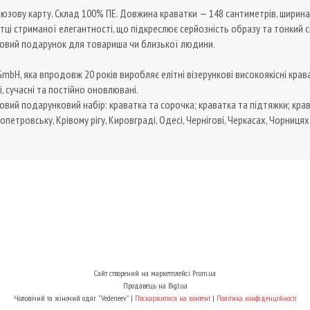
ірюзову карту. Склад 100% ПЕ. Довжина краватки — 148 сантиметрів, ширина 
тці стриманої елегантності, що підкреслює серйозність образу та тонкий 
довий подарунок для товариша чи близької людини.
, яка впродовж 20 років виробляє елітні візерункові високоякісні краватки
і, сучасні та постійно оновлювані.
овий подарунковий набір: краватка та сорочка; краватка та підтяжки; крав
опетровську, Крівому рігу, Кировграді, Одесі, Чернігові, Черкасах, Чорницях
Сайт створений на маркетплейсі
Prom.ua
Продавець на Bigl.ua
Чоловічий та жіночий одяг "Vedeneev" |
Поскаржитися на контент
|
Політика конфіденційності