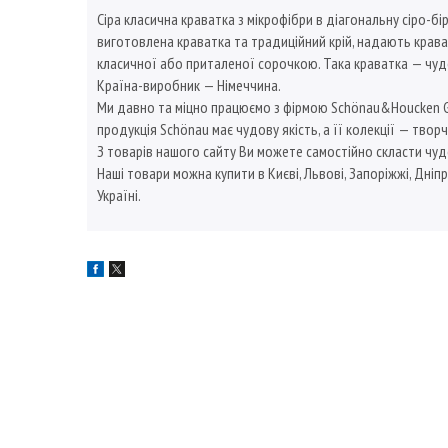
Сіра класична краватка з мікрофібри в діагональну сіро-б
виготовлена краватка та традиційний крій, надають крава
класичної або приталеної сорочкою. Така краватка — чу
Країна-виробник — Німеччина.
Ми давно та міцно працюємо з фірмою Schönau&Houcken GmbH
продукція Schönau має чудову якість, а її колекції — творч
З товарів нашого сайту Ви можете самостійно скласти чуд
Наші товари можна купити в Києві, Львові, Запоріжжі, Дніпр
Україні.