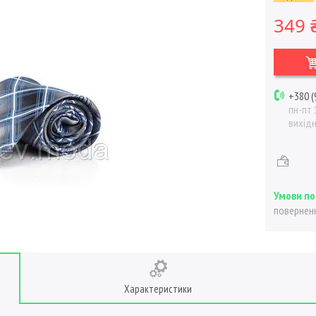
349 
+380 (
пн-пт 
вихід
поверненн
Характеристики