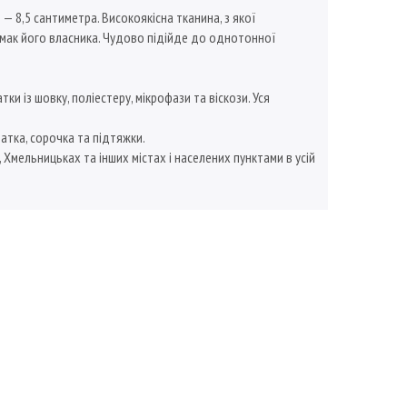
— 8,5 сантиметра. Високоякісна тканина, з якої
смак його власника. Чудово підійде до однотонної
 із шовку, поліестеру, мікрофази та віскози. Уся
атка, сорочка та підтяжки.
, Хмельницьках та інших містах і населених пунктами в усій