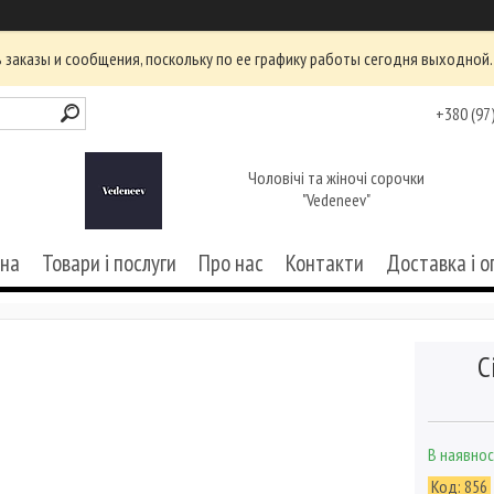
заказы и сообщения, поскольку по ее графику работы сегодня выходной.
+380 (97
Чоловічі та жіночі сорочки
"Vedeneev"
вна
Товари і послуги
Про нас
Контакти
Доставка і о
С
В наявнос
Код:
856