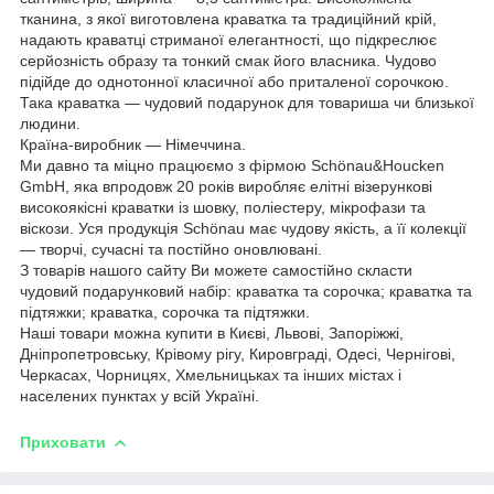
тканина, з якої виготовлена краватка та традиційний крій,
надають краватці стриманої елегантності, що підкреслює
серйозність образу та тонкий смак його власника. Чудово
підійде до однотонної класичної або приталеної сорочкою.
Така краватка — чудовий подарунок для товариша чи близької
людини.
Країна-виробник — Німеччина.
Ми давно та міцно працюємо з фірмою Schönau&Houcken
GmbH, яка впродовж 20 років виробляє елітні візерункові
високоякісні краватки із шовку, поліестеру, мікрофази та
віскози. Уся продукція Schönau має чудову якість, а її колекції
— творчі, сучасні та постійно оновлювані.
З товарів нашого сайту Ви можете самостійно скласти
чудовий подарунковий набір: краватка та сорочка; краватка та
підтяжки; краватка, сорочка та підтяжки.
Наші товари можна купити в Києві, Львові, Запоріжжі,
Дніпропетровську, Крівому рігу, Кировграді, Одесі, Чернігові,
Черкасах, Чорницях, Хмельницьках та інших містах і
населених пунктах у всій Україні.
Приховати