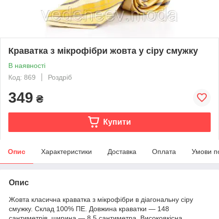
Краватка з мікрофібри жовта у сіру смужку
В наявності
Код: 869
Роздріб
349
₴
Купити
Опис
Характеристики
Доставка
Оплата
Умови п
Опис
Жовта класична краватка з мікрофібри в діагональну сіру
смужку. Склад 100% ПЕ. Довжина краватки — 148
сантиметрів, ширина — 8,5 сантиметра. Високоякісна