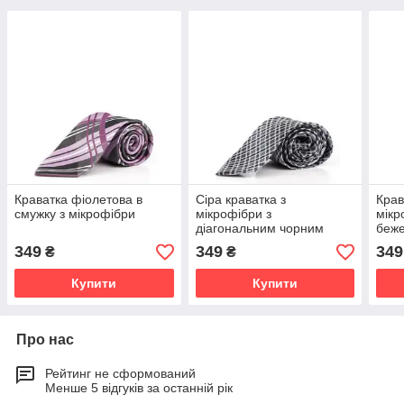
Краватка фіолетова в
Сіра краватка з
Крав
смужку з мікрофібри
мікрофібри з
мікр
діагональним чорним
беже
принтом
349
349
349
₴
₴
Купити
Купити
Про нас
Рейтинг не сформований
Менше 5 відгуків за останній рік