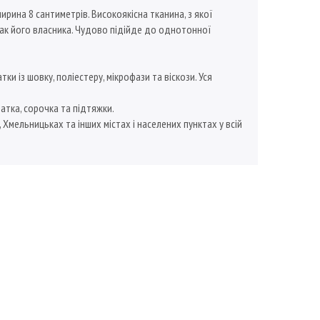
рина 8 сантиметрів. Високоякісна тканина, з якої
мак його власника. Чудово підійде до однотонної
 із шовку, поліестеру, мікрофази та віскози. Уся
атка, сорочка та підтяжки.
, Хмельницьках та інших містах і населених пунктах у всій