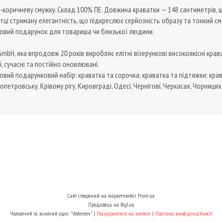
-коричневу смужку. Склад 100% ПЕ. Довжина краватки — 148 сантиметрів, ши
тці стриману елегантність, що підкреслює серйозність образу та тонкий с
довий подарунок для товариша чи близької людини.
, яка впродовж 20 років виробляє елітні візерункові високоякісні краватки
і, сучасні та постійно оновлювані.
овий подарунковий набір: краватка та сорочка; краватка та підтяжки; крав
опетровську, Крівому рігу, Кировграді, Одесі, Чернігові, Черкасах, Чорницях
Сайт створений на маркетплейсі
Prom.ua
Продавець на Bigl.ua
Чоловічий та жіночий одяг "Vedeneev" |
Поскаржитися на контент
|
Політика конфіденційності