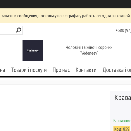
заказы и сообщения, поскольку по ее графику работы сегодня выходной.
+380 (97
Чоловічі та жіночі сорочки
"Vedeneev"
вна
Товари і послуги
Про нас
Контакти
Доставка і о
Крава
В наявнос
Код:
859