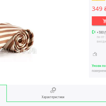
349 
+380 (
пн-пт 
вихід
поверненн
Характеристики