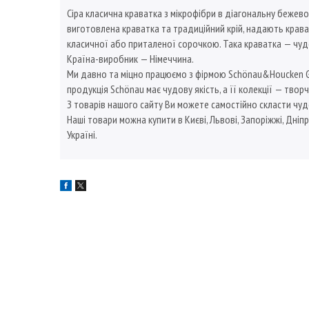
Сіра класична краватка з мікрофібри в діагональну бежево
виготовлена краватка та традиційний крій, надають крава
класичної або приталеної сорочкою. Така краватка — чу
Країна-виробник — Німеччина.
Ми давно та міцно працюємо з фірмою Schönau&Houcken GmbH
продукція Schönau має чудову якість, а її колекції — творч
З товарів нашого сайту Ви можете самостійно скласти чуд
Наші товари можна купити в Києві, Львові, Запоріжжі, Дніпр
Україні.