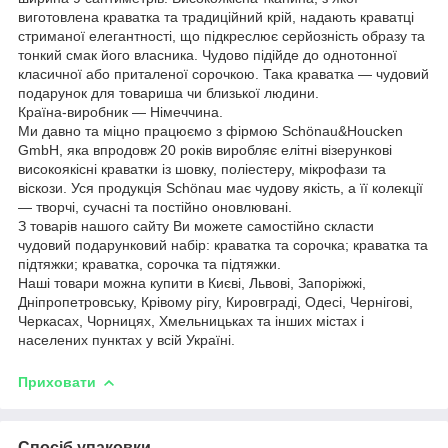
виготовлена краватка та традиційний крій, надають краватці
стриманої елегантності, що підкреслює серйозність образу та
тонкий смак його власника. Чудово підійде до однотонної
класичної або приталеної сорочкою. Така краватка — чудовий
подарунок для товариша чи близької людини.
Країна-виробник — Німеччина.
Ми давно та міцно працюємо з фірмою Schönau&Houcken
GmbH, яка впродовж 20 років виробляє елітні візерункові
високоякісні краватки із шовку, поліестеру, мікрофази та
віскози. Уся продукція Schönau має чудову якість, а її колекції
— творчі, сучасні та постійно оновлювані.
З товарів нашого сайту Ви можете самостійно скласти
чудовий подарунковий набір: краватка та сорочка; краватка та
підтяжки; краватка, сорочка та підтяжки.
Наші товари можна купити в Києві, Львові, Запоріжжі,
Дніпропетровську, Крівому рігу, Кировграді, Одесі, Чернігові,
Черкасах, Чорницях, Хмельницьках та інших містах і
населених пунктах у всій Україні.
Приховати
Спосіб упаковки