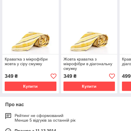
Краватка з мікрофібри
Жовта краватка з
Крав
жовта у сіру смужку
мікрофібри в діагональну
діаг
смужку
349
349
499
₴
₴
Купити
Купити
Про нас
Рейтинг не сформований
Менше 5 відгуків за останній рік
Працює з 11.12.2014