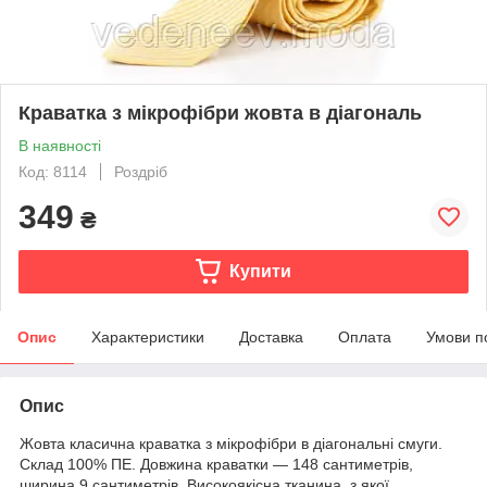
Краватка з мікрофібри жовта в діагональ
В наявності
Код: 8114
Роздріб
349
₴
Купити
Опис
Характеристики
Доставка
Оплата
Умови п
Опис
Жовта класична краватка з мікрофібри в діагональні смуги.
Склад 100% ПЕ. Довжина краватки — 148 сантиметрів,
ширина 9 сантиметрів. Високоякісна тканина, з якої