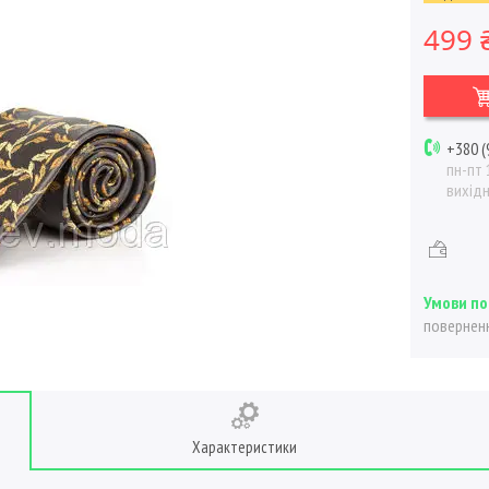
499 
+380 (
пн-пт 
вихід
поверненн
Характеристики