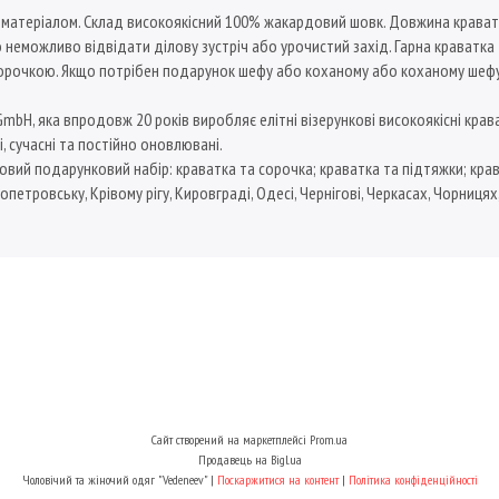
 матеріалом. Склад високоякісний 100% жакардовий шовк. Довжина краватк
неможливо відвідати ділову зустріч або урочистий захід. Гарна краватка
очкою. Якщо потрібен подарунок шефу або коханому або коханому шефу,
, яка впродовж 20 років виробляє елітні візерункові високоякісні краватки
і, сучасні та постійно оновлювані.
овий подарунковий набір: краватка та сорочка; краватка та підтяжки; крав
опетровську, Крівому рігу, Кировграді, Одесі, Чернігові, Черкасах, Чорницях
Сайт створений на маркетплейсі
Prom.ua
Продавець на Bigl.ua
Чоловічий та жіночий одяг "Vedeneev" |
Поскаржитися на контент
|
Політика конфіденційності