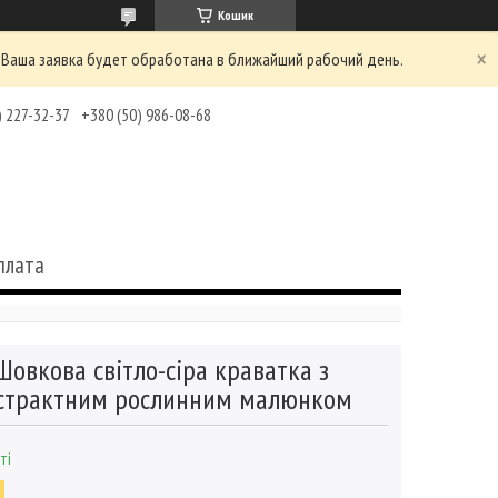
Кошик
 Ваша заявка будет обработана в ближайший рабочий день.
) 227-32-37
+380 (50) 986-08-68
плата
Шовкова світло-сіра краватка з
страктним рослинним малюнком
ті
1