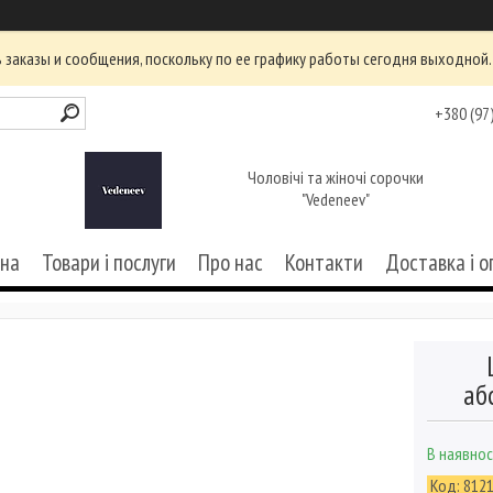
заказы и сообщения, поскольку по ее графику работы сегодня выходной.
+380 (97
Чоловічі та жіночі сорочки
"Vedeneev"
вна
Товари і послуги
Про нас
Контакти
Доставка і о
аб
В наявнос
Код:
812