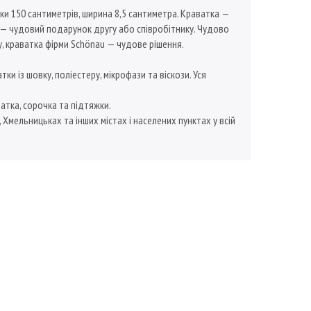
и 150 сантиметрів, ширина 8,5 сантиметра. Краватка —
 — чудовий подарунок другу або співробітнику. Чудово
 краватка фірми Schönau — чудове рішення.
 із шовку, поліестеру, мікрофази та віскози. Уся
атка, сорочка та підтяжки.
, Хмельницьках та інших містах і населених пунктах у всій