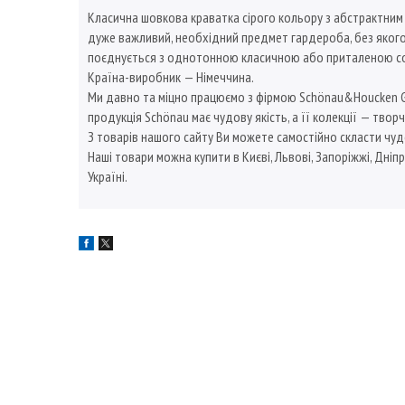
Класична шовкова краватка сірого кольору з абстрактним
дуже важливий, необхідний предмет гардероба, без якого 
поєднується з однотонною класичною або приталеною сор
Країна-виробник — Німеччина.
Ми давно та міцно працюємо з фірмою Schönau&Houcken GmbH
продукція Schönau має чудову якість, а її колекції — творч
З товарів нашого сайту Ви можете самостійно скласти чуд
Наші товари можна купити в Києві, Львові, Запоріжжі, Дніпр
Україні.