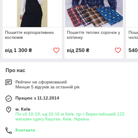
Пошиття корпоративних
Пошиття теплих сорочок у
Поши
костюмів
клітинку
чоло
1 300
250
540
від
₴
від
₴
Про нас
Рейтинг не сформований
Менше 5 відгуків за останній рік
Працює з 11.12.2014
м. Київ
Пн-сб 10-19, нд 10-16 м.Київ, пр-т Берестейський,123
магазин одягу Каштан, Київ, Україна
Контакти