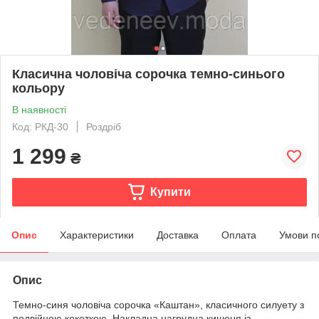
Класична чоловіча сорочка темно-синього
кольору
В наявності
Код: РКД-30
Роздріб
1 299
₴
Купити
Опис
Характеристики
Доставка
Оплата
Умови п
Опис
Темно-синя чоловіча сорочка «Каштан», класичного силуету з
подвійною кокеткою. Накладна нагрудна кишеня із