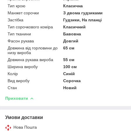
Тип крою
Класична
Манжет сорочки
З двома гудзиками
Застібка
Гудзики, На планці
Тип сорочкового коміра
Класичний
Тип тканини
Бавовна
Фасон рукава
Довгий
Довжина від горловини до
65 см
низу вироба
Довжина рукава вироба
55 см
Ширина виробу
100 см
Колір
Синій
Вид виробу
Сорочка
Стан
Новий
Приховати
Умови доставки
Нова Пошта