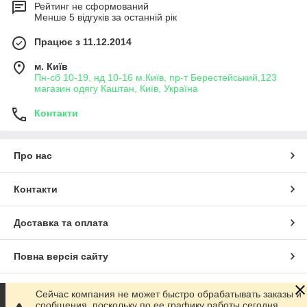
Рейтинг не сформований
Менше 5 відгуків за останній рік
Працює з 11.12.2014
м. Київ
Пн-сб 10-19, нд 10-16 м.Київ, пр-т Берестейський,123
магазин одягу Каштан, Київ, Україна
Контакти
Про нас
Контакти
Доставка та оплата
Повна версія сайту
Сайт створено на маркетплейсі
Prom.ua
Сейчас компания не может быстро обрабатывать заказы и
сообщения, поскольку по ее графику работы сегодня