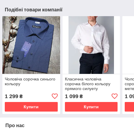
Подібні товари компанії
Чоловіча сорочка синього
Класична чоловіча
Чоло
кольору
сорочка білого кольору
соро
прямого силуету
мет
1 299
1 099
1 0
₴
₴
Купити
Купити
Про нас