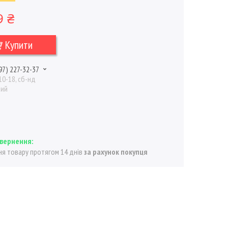
9 ₴
Купити
97) 227-32-37
10-18, сб-нд
ний
я товару протягом 14 днів
за рахунок покупця