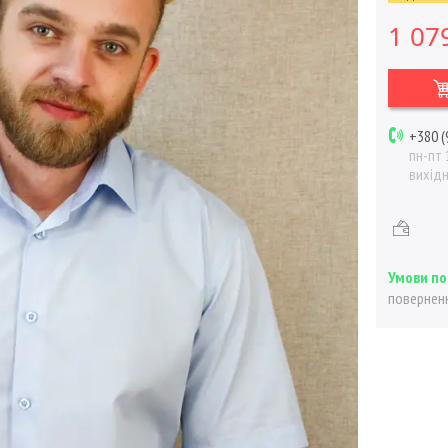
1 07
+380 (
пн-пт 
вихід
поверненн