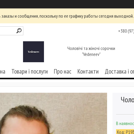
заказы и сообщения, поскольку по ее графику работы сегодня выходной.
+380 (97
Чоловічі та жіночі сорочки
"Vedeneev"
вна
Товари і послуги
Про нас
Контакти
Доставка і о
Чоло
В наявнос
Код:
Р193