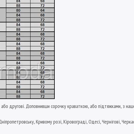
 або другові. Доповнивши сорочку краваткою, або підтяжками, з наш
Дніпропетровську, Кривому розі, Кіровограді, Одесі, Чернігові, Черка