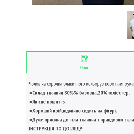
Опис
Чоловіча сорочка блакитного кольоруз коротким рука
●Склад тканини 80%% бавовна,20%поліестер.
●Якісне пошиття.
●Хороший крій,відмінно сидить на фігурі.
●Дуже приємна до тіла тканина з правдивим скл
ІНСТРУКЦІЯ ПО ДОГЛЯДУ