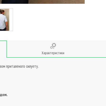
Характеристики
вом приталеного силуету.
адом.